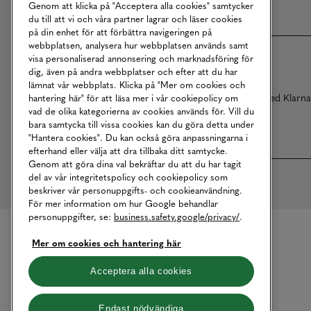
Genom att klicka på "Acceptera alla cookies" samtycker
du till att vi och våra partner lagrar och läser cookies
på din enhet för att förbättra navigeringen på
webbplatsen, analysera hur webbplatsen används samt
visa personaliserad annonsering och marknadsföring för
dig, även på andra webbplatser och efter att du har
lämnat vår webbplats. Klicka på "Mer om cookies och
Betalningar online sköts i samarbete med Klarn
hantering här" för att läsa mer i vår cookiepolicy om
vad de olika kategorierna av cookies används för. Vill du
bara samtycka till vissa cookies kan du göra detta under
"Hantera cookies". Du kan också göra anpassningarna i
efterhand eller välja att dra tillbaka ditt samtycke.
Genom att göra dina val bekräftar du att du har tagit
del av vår integritetspolicy och cookiepolicy som
beskriver vår personuppgifts- och cookieanvändning.
För mer information om hur Google behandlar
personuppgifter, se:
business.safety.google/privacy/
.
Mer om cookies och hantering här
Acceptera alla cookies
Endast nödvändiga