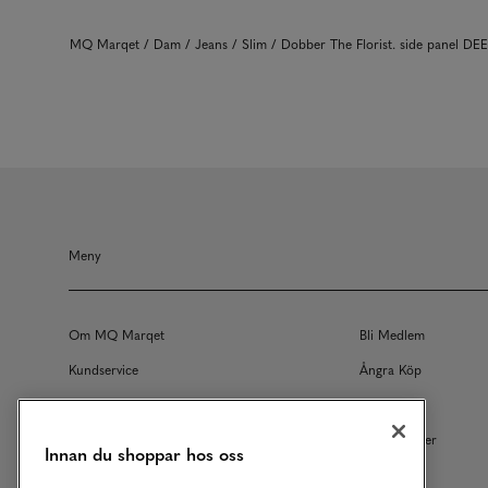
MQ Marqet
Dam
Jeans
Slim
Dobber The Florist. side panel DE
Meny
Om MQ Marqet
Bli Medlem
Kundservice
Ångra Köp
Returer
Köpvillkor
Vårt Ansvar
Våra Tjänster
Innan du shoppar hos oss
Studentrabatt
B2B