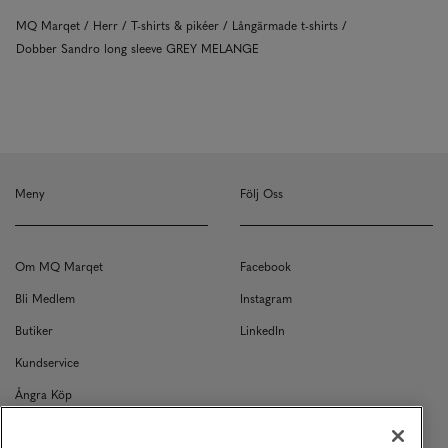
MQ Marqet
Herr
T-shirts & pikéer
Långärmade t-shirts
Dobber Sandro long sleeve GREY MELANGE
Meny
Följ Oss
Om MQ Marqet
Facebook
Bli Medlem
Instagram
Butiker
LinkedIn
Kundservice
Ångra Köp
Kontakt