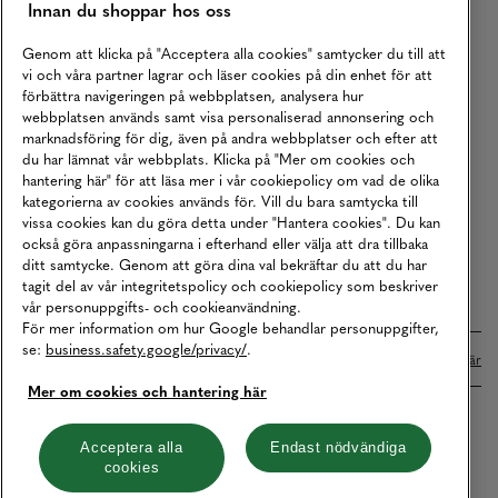
Innan du shoppar hos oss
Returer
Köpvillkor
Genom att klicka på "Acceptera alla cookies" samtycker du till att
vi och våra partner lagrar och läser cookies på din enhet för att
Karriär
förbättra navigeringen på webbplatsen, analysera hur
webbplatsen används samt visa personaliserad annonsering och
Vårt Ansvar
marknadsföring för dig, även på andra webbplatser och efter att
Våra Tjänster
du har lämnat vår webbplats. Klicka på "Mer om cookies och
hantering här" för att läsa mer i vår cookiepolicy om vad de olika
Press
kategorierna av cookies används för. Vill du bara samtycka till
vissa cookies kan du göra detta under "Hantera cookies". Du kan
Studentrabatt
också göra anpassningarna i efterhand eller välja att dra tillbaka
B2B
ditt samtycke. Genom att göra dina val bekräftar du att du har
tagit del av vår integritetspolicy och cookiepolicy som beskriver
Tillgänglighetsredogörelse
vår personuppgifts- och cookieanvändning.
För mer information om hur Google behandlar personuppgifter,
se:
business.safety.google/privacy/
.
Betalningar online sköts i samarbete med Klarna. Läs mer
här
Mer om cookies och hantering här
Cookies
Dataskydd
Integritetspolicy
Acceptera alla
Endast nödvändiga
cookies
Hantera cookies