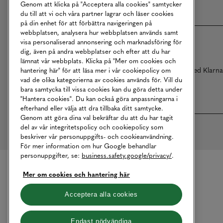
Genom att klicka på "Acceptera alla cookies" samtycker
du till att vi och våra partner lagrar och läser cookies
på din enhet för att förbättra navigeringen på
webbplatsen, analysera hur webbplatsen används samt
visa personaliserad annonsering och marknadsföring för
dig, även på andra webbplatser och efter att du har
lämnat vår webbplats. Klicka på "Mer om cookies och
Betalningar online sköts i samarbete med Klarn
hantering här" för att läsa mer i vår cookiepolicy om
vad de olika kategorierna av cookies används för. Vill du
bara samtycka till vissa cookies kan du göra detta under
"Hantera cookies". Du kan också göra anpassningarna i
efterhand eller välja att dra tillbaka ditt samtycke.
Genom att göra dina val bekräftar du att du har tagit
del av vår integritetspolicy och cookiepolicy som
beskriver vår personuppgifts- och cookieanvändning.
För mer information om hur Google behandlar
personuppgifter, se:
business.safety.google/privacy/
.
Mer om cookies och hantering här
Acceptera alla cookies
Endast nödvändiga