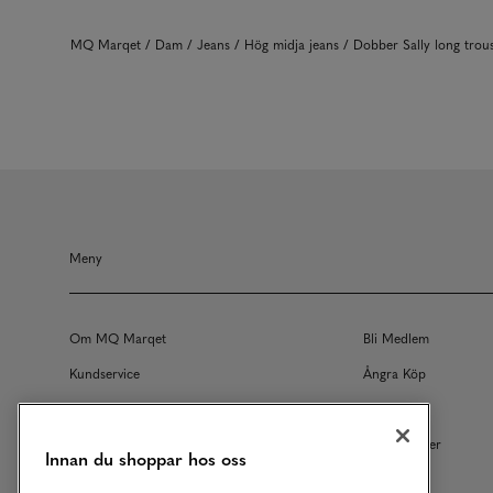
MQ Marqet
Dam
Jeans
Hög midja jeans
Dobber Sally long tro
Meny
Om MQ Marqet
Bli Medlem
Kundservice
Ångra Köp
Returer
Köpvillkor
Vårt Ansvar
Våra Tjänster
Innan du shoppar hos oss
Studentrabatt
B2B