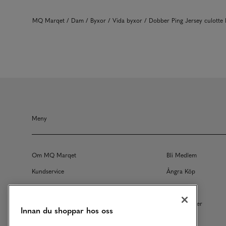
MQ Marqet
Dam
Byxor
Vida byxor
Dobber Ping Jersey culott
Meny
Om MQ Marqet
Bli Medlem
Kundservice
Ångra Köp
Returer
Köpvillkor
Vårt Ansvar
Våra Tjänster
Innan du shoppar hos oss
Studentrabatt
B2B