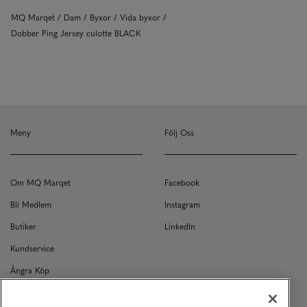
MQ Marqet
Dam
Byxor
Vida byxor
Dobber Ping Jersey culotte BLACK
Meny
Följ Oss
Om MQ Marqet
Facebook
Bli Medlem
Instagram
Butiker
LinkedIn
Kundservice
Ångra Köp
Kontakt