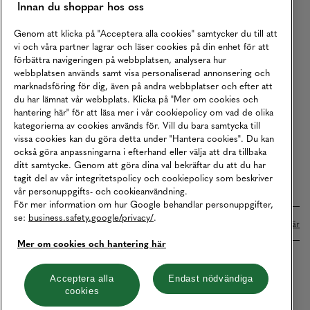
Innan du shoppar hos oss
Returer
Köpvillkor
Genom att klicka på "Acceptera alla cookies" samtycker du till att
vi och våra partner lagrar och läser cookies på din enhet för att
Karriär
förbättra navigeringen på webbplatsen, analysera hur
webbplatsen används samt visa personaliserad annonsering och
Vårt Ansvar
marknadsföring för dig, även på andra webbplatser och efter att
Våra Tjänster
du har lämnat vår webbplats. Klicka på "Mer om cookies och
hantering här" för att läsa mer i vår cookiepolicy om vad de olika
Press
kategorierna av cookies används för. Vill du bara samtycka till
vissa cookies kan du göra detta under "Hantera cookies". Du kan
Studentrabatt
också göra anpassningarna i efterhand eller välja att dra tillbaka
B2B
ditt samtycke. Genom att göra dina val bekräftar du att du har
tagit del av vår integritetspolicy och cookiepolicy som beskriver
Tillgänglighetsredogörelse
vår personuppgifts- och cookieanvändning.
För mer information om hur Google behandlar personuppgifter,
se:
business.safety.google/privacy/
.
Betalningar online sköts i samarbete med Klarna. Läs mer
här
Mer om cookies och hantering här
Cookies
Dataskydd
Integritetspolicy
Acceptera alla
Endast nödvändiga
cookies
Hantera cookies