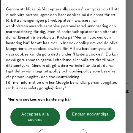
Köpvillkor
Genom att klicka på "Acceptera alla cookies" samtycker du till att
vi och våra partner lagrar och läser cookies på din enhet för att
Karriär
förbättra navigeringen på webbplatsen, analysera hur
webbplatsen används samt visa personaliserad annonsering och
Vårt Ansvar
marknadsföring för dig, även på andra webbplatser och efter att
Våra Tjänster
du har lämnat vår webbplats. Klicka på "Mer om cookies och
hantering här" för att läsa mer i vår cookiepolicy om vad de olika
Press
kategorierna av cookies används för. Vill du bara samtycka till
vissa cookies kan du göra detta under "Hantera cookies". Du kan
Studentrabatt
också göra anpassningarna i efterhand eller välja att dra tillbaka
B2B
ditt samtycke. Genom att göra dina val bekräftar du att du har
tagit del av vår integritetspolicy och cookiepolicy som beskriver
Tillgänglighetsredogörelse
vår personuppgifts- och cookieanvändning.
För mer information om hur Google behandlar personuppgifter,
se:
business.safety.google/privacy/
.
Betalningar online sköts i samarbete med Klarna. Läs mer
här
Mer om cookies och hantering här
Cookies
Dataskydd
Integritetspolicy
Acceptera alla
Endast nödvändiga
cookies
Hantera cookies