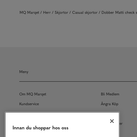
MQ Marqet
Herr
Skjortor
Casual skjortor
Dobber Matti check
Meny
Om MQ Marqet
Bli Medlem
Kundservice
Ångra Köp
Returer
Köpvillkor
Vårt Ansvar
Våra Tjänster
Innan du shoppar hos oss
Studentrabatt
B2B