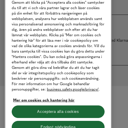
Genom att klicka på "Acceptera alla cookies" samtycker
du till att vi och våra partner lagrar och läser cookies
på din enhet för att förbättra navigeringen på
webbplatsen, analysera hur webbplatsen används samt
visa personaliserad annonsering och marknadsföring för
dig, även på andra webbplatser och efter att du har
lämnat vår webbplats. Klicka på "Mer om cookies och
Betalningar online sköts i samarbete med Klarn
hantering här" för att läsa mer i vår cookiepolicy om
vad de olika kategorierna av cookies används för. Vill du
bara samtycka till vissa cookies kan du göra detta under
"Hantera cookies". Du kan också göra anpassningarna i
efterhand eller välja att dra tillbaka ditt samtycke.
Genom att göra dina val bekräftar du att du har tagit
del av vår integritetspolicy och cookiepolicy som
beskriver vår personuppgifts- och cookieanvändning.
För mer information om hur Google behandlar
personuppgifter, se:
business.safety.google/privacy/
.
Mer om cookies och hantering här
Acceptera alla cookies
Endast nödvändiga