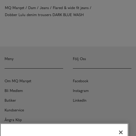
MQ Marqet
Dam
Jeans
Flared & wide fit jeans
Dobber Lulu denim trousers DARK BLUE WASH
Meny
Följ Oss
Om MQ Marqet
Facebook
Bli Medlem
Instagram
Butiker
LinkedIn
Kundservice
Ångra Köp
Kontakt