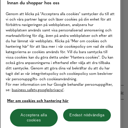
Innan du shoppar hos oss
Returer
Köpvillkor
Genom att klicka på "Acceptera alla cookies" samtycker du till att
vi och våra partner lagrar och läser cookies på din enhet för att
Karriär
förbättra navigeringen på webbplatsen, analysera hur
webbplatsen används samt visa personaliserad annonsering och
Vårt Ansvar
marknadsföring för dig, även på andra webbplatser och efter att
Våra Tjänster
du har lämnat vår webbplats. Klicka på "Mer om cookies och
hantering här" för att läsa mer i vår cookiepolicy om vad de olika
Press
kategorierna av cookies används för. Vill du bara samtycka till
vissa cookies kan du göra detta under "Hantera cookies". Du kan
Studentrabatt
också göra anpassningarna i efterhand eller välja att dra tillbaka
B2B
ditt samtycke. Genom att göra dina val bekräftar du att du har
tagit del av vår integritetspolicy och cookiepolicy som beskriver
Tillgänglighetsredogörelse
vår personuppgifts- och cookieanvändning.
För mer information om hur Google behandlar personuppgifter,
se:
business.safety.google/privacy/
.
Betalningar online sköts i samarbete med Klarna. Läs mer
här
Mer om cookies och hantering här
Cookies
Dataskydd
Integritetspolicy
Acceptera alla
Endast nödvändiga
cookies
Hantera cookies