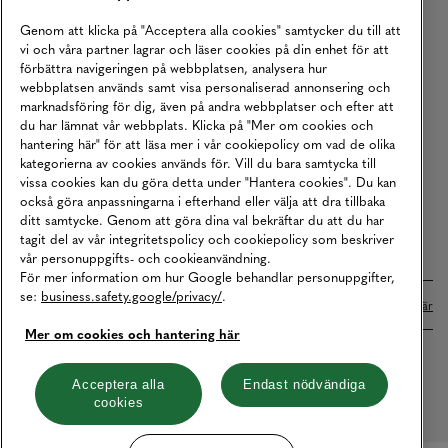
Köpvillkor
Genom att klicka på "Acceptera alla cookies" samtycker du till att
vi och våra partner lagrar och läser cookies på din enhet för att
Karriär
förbättra navigeringen på webbplatsen, analysera hur
webbplatsen används samt visa personaliserad annonsering och
Vårt Ansvar
marknadsföring för dig, även på andra webbplatser och efter att
Våra Tjänster
du har lämnat vår webbplats. Klicka på "Mer om cookies och
hantering här" för att läsa mer i vår cookiepolicy om vad de olika
Press
kategorierna av cookies används för. Vill du bara samtycka till
vissa cookies kan du göra detta under "Hantera cookies". Du kan
Studentrabatt
också göra anpassningarna i efterhand eller välja att dra tillbaka
B2B
ditt samtycke. Genom att göra dina val bekräftar du att du har
tagit del av vår integritetspolicy och cookiepolicy som beskriver
Tillgänglighetsredogörelse
vår personuppgifts- och cookieanvändning.
För mer information om hur Google behandlar personuppgifter,
se:
business.safety.google/privacy/
.
Betalningar online sköts i samarbete med Klarna. Läs mer
här
Mer om cookies och hantering här
Cookies
Dataskydd
Integritetspolicy
Acceptera alla
Endast nödvändiga
cookies
Hantera cookies