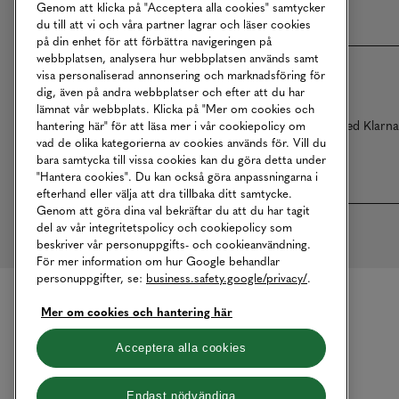
Genom att klicka på "Acceptera alla cookies" samtycker
du till att vi och våra partner lagrar och läser cookies
på din enhet för att förbättra navigeringen på
webbplatsen, analysera hur webbplatsen används samt
visa personaliserad annonsering och marknadsföring för
dig, även på andra webbplatser och efter att du har
lämnat vår webbplats. Klicka på "Mer om cookies och
Betalningar online sköts i samarbete med Klarn
hantering här" för att läsa mer i vår cookiepolicy om
vad de olika kategorierna av cookies används för. Vill du
bara samtycka till vissa cookies kan du göra detta under
"Hantera cookies". Du kan också göra anpassningarna i
efterhand eller välja att dra tillbaka ditt samtycke.
Genom att göra dina val bekräftar du att du har tagit
del av vår integritetspolicy och cookiepolicy som
beskriver vår personuppgifts- och cookieanvändning.
För mer information om hur Google behandlar
personuppgifter, se:
business.safety.google/privacy/
.
Mer om cookies och hantering här
Acceptera alla cookies
Endast nödvändiga