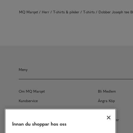
MQ Marqet
Herr
T-shirts & pikéer
T-shirts
Dobber Joseph tee 
Meny
Om MQ Marqet
Bli Medlem
Kundservice
Ångra Köp
Returer
Köpvillkor
Vårt Ansvar
Våra Tjänster
Innan du shoppar hos oss
Studentrabatt
B2B