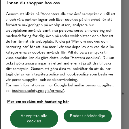
Innan du shoppar hos oss
Returer
Köpvillkor
Genom att klicka på "Acceptera alla cookies" samtycker du till att
vi och våra partner lagrar och läser cookies på din enhet för att
Karriär
förbättra navigeringen på webbplatsen, analysera hur
webbplatsen används samt visa personaliserad annonsering och
Vårt Ansvar
marknadsföring för dig, även på andra webbplatser och efter att
Våra Tjänster
du har lämnat vår webbplats. Klicka på "Mer om cookies och
hantering här" för att läsa mer i vår cookiepolicy om vad de olika
Press
kategorierna av cookies används för. Vill du bara samtycka till
vissa cookies kan du göra detta under "Hantera cookies". Du kan
Studentrabatt
också göra anpassningarna i efterhand eller välja att dra tillbaka
B2B
ditt samtycke. Genom att göra dina val bekräftar du att du har
tagit del av vår integritetspolicy och cookiepolicy som beskriver
Tillgänglighetsredogörelse
vår personuppgifts- och cookieanvändning.
För mer information om hur Google behandlar personuppgifter,
se:
business.safety.google/privacy/
.
Betalningar online sköts i samarbete med Klarna. Läs mer
här
Mer om cookies och hantering här
Cookies
Dataskydd
Integritetspolicy
Acceptera alla
Endast nödvändiga
cookies
Hantera cookies