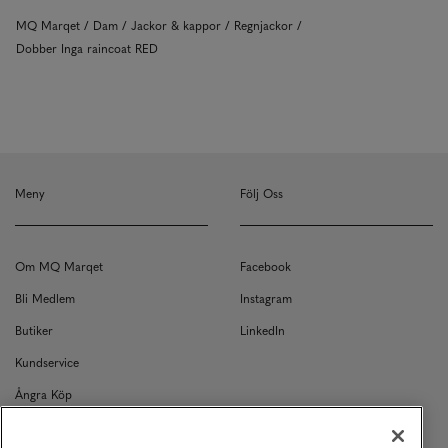
MQ Marqet
Dam
Jackor & kappor
Regnjackor
Dobber Inga raincoat RED
Meny
Följ Oss
Om MQ Marqet
Facebook
Bli Medlem
Instagram
Butiker
LinkedIn
Kundservice
Ångra Köp
Kontakt