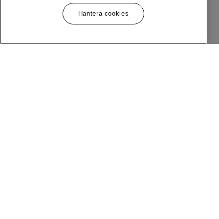
Hantera cookies
Meny
Följ Oss
Om MQ Marqet
Facebook
Bli Medlem
Instagram
Butiker
LinkedIn
Kundservice