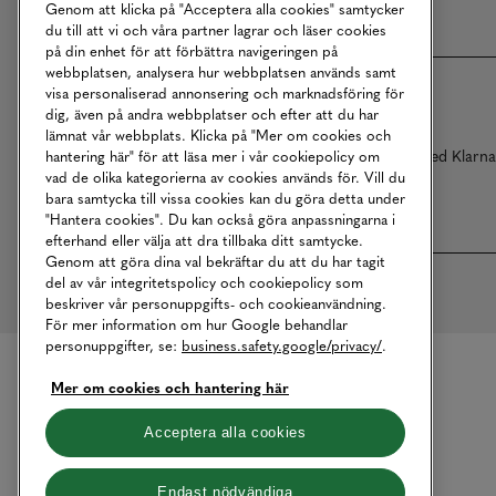
Genom att klicka på "Acceptera alla cookies" samtycker
du till att vi och våra partner lagrar och läser cookies
på din enhet för att förbättra navigeringen på
webbplatsen, analysera hur webbplatsen används samt
visa personaliserad annonsering och marknadsföring för
dig, även på andra webbplatser och efter att du har
lämnat vår webbplats. Klicka på "Mer om cookies och
Betalningar online sköts i samarbete med Klarn
hantering här" för att läsa mer i vår cookiepolicy om
vad de olika kategorierna av cookies används för. Vill du
bara samtycka till vissa cookies kan du göra detta under
"Hantera cookies". Du kan också göra anpassningarna i
efterhand eller välja att dra tillbaka ditt samtycke.
Genom att göra dina val bekräftar du att du har tagit
del av vår integritetspolicy och cookiepolicy som
beskriver vår personuppgifts- och cookieanvändning.
För mer information om hur Google behandlar
personuppgifter, se:
business.safety.google/privacy/
.
Mer om cookies och hantering här
Acceptera alla cookies
Endast nödvändiga