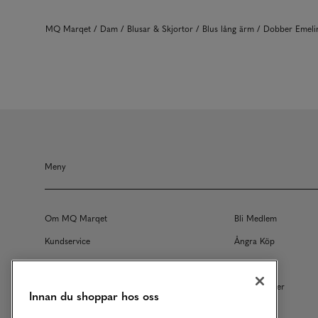
MQ Marqet
Dam
Blusar & Skjortor
Blus lång ärm
Dobber Emel
Meny
Om MQ Marqet
Bli Medlem
Kundservice
Ångra Köp
Returer
Köpvillkor
Vårt Ansvar
Våra Tjänster
Innan du shoppar hos oss
Studentrabatt
B2B