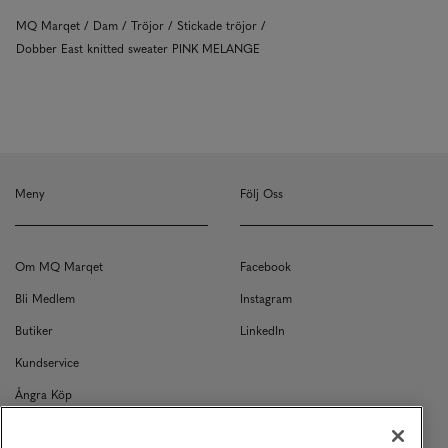
MQ Marqet
Dam
Tröjor
Stickade tröjor
Dobber East knitted sweater PINK MELANGE
Meny
Följ Oss
Om MQ Marqet
Facebook
Bli Medlem
Instagram
Butiker
LinkedIn
Kundservice
Ångra Köp
Kontakt