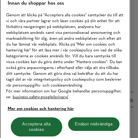
Innan du shoppar hos oss
Returer
Köpvillkor
Genom att klicka på "Acceptera alla cookies" samtycker du till att
vi och våra partner lagrar och läser cookies på din enhet för att
Karriär
förbättra navigeringen på webbplatsen, analysera hur
webbplatsen används samt visa personaliserad annonsering och
Vårt Ansvar
marknadsföring för dig, även på andra webbplatser och efter att
Våra Tjänster
du har lämnat vår webbplats. Klicka på "Mer om cookies och
hantering här" för att läsa mer i vår cookiepolicy om vad de olika
Press
kategorierna av cookies används för. Vill du bara samtycka till
vissa cookies kan du göra detta under "Hantera cookies". Du kan
Studentrabatt
också göra anpassningarna i efterhand eller välja att dra tillbaka
B2B
ditt samtycke. Genom att göra dina val bekräftar du att du har
tagit del av vår integritetspolicy och cookiepolicy som beskriver
Tillgänglighetsredogörelse
vår personuppgifts- och cookieanvändning.
För mer information om hur Google behandlar personuppgifter,
se:
business.safety.google/privacy/
.
Betalningar online sköts i samarbete med Klarna. Läs mer
här
Mer om cookies och hantering här
Cookies
Dataskydd
Integritetspolicy
Acceptera alla
Endast nödvändiga
cookies
Hantera cookies