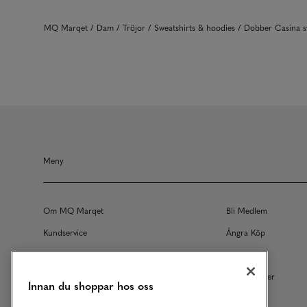
MQ Marqet
Dam
Tröjor
Sweatshirts & hoodies
Dobber Casina 
Meny
Om MQ Marqet
Bli Medlem
Kundservice
Ångra Köp
Returer
Köpvillkor
Vårt Ansvar
Våra Tjänster
Innan du shoppar hos oss
Studentrabatt
B2B