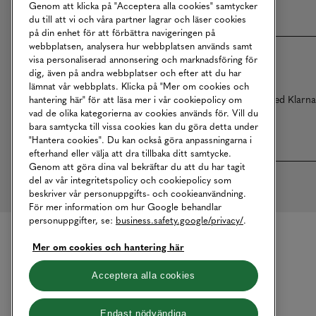
Genom att klicka på "Acceptera alla cookies" samtycker
du till att vi och våra partner lagrar och läser cookies
på din enhet för att förbättra navigeringen på
webbplatsen, analysera hur webbplatsen används samt
visa personaliserad annonsering och marknadsföring för
dig, även på andra webbplatser och efter att du har
lämnat vår webbplats. Klicka på "Mer om cookies och
Betalningar online sköts i samarbete med Klarn
hantering här" för att läsa mer i vår cookiepolicy om
vad de olika kategorierna av cookies används för. Vill du
bara samtycka till vissa cookies kan du göra detta under
"Hantera cookies". Du kan också göra anpassningarna i
efterhand eller välja att dra tillbaka ditt samtycke.
Genom att göra dina val bekräftar du att du har tagit
del av vår integritetspolicy och cookiepolicy som
beskriver vår personuppgifts- och cookieanvändning.
För mer information om hur Google behandlar
personuppgifter, se:
business.safety.google/privacy/
.
Mer om cookies och hantering här
Acceptera alla cookies
Endast nödvändiga