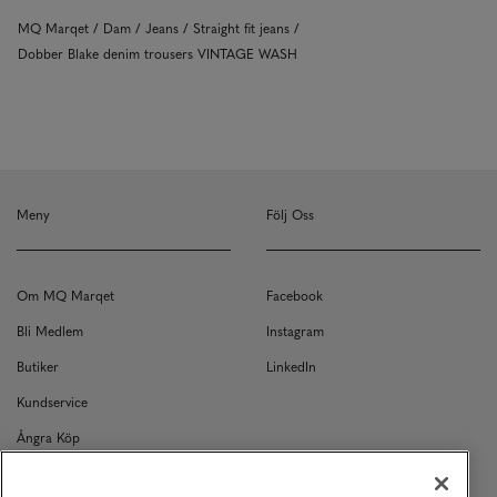
MQ Marqet
Dam
Jeans
Straight fit jeans
Dobber Blake denim trousers VINTAGE WASH
Meny
Följ Oss
Om MQ Marqet
Facebook
Bli Medlem
Instagram
Butiker
LinkedIn
Kundservice
Ångra Köp
Kontakt