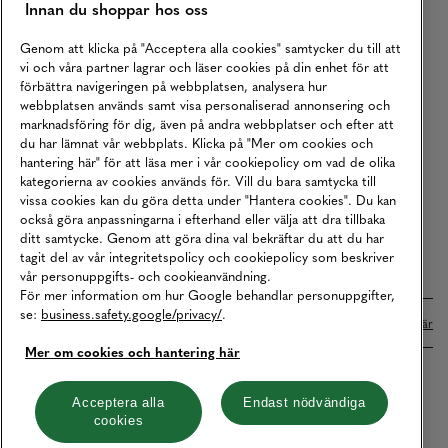
Innan du shoppar hos oss
Returer
Köpvillkor
Genom att klicka på "Acceptera alla cookies" samtycker du till att
vi och våra partner lagrar och läser cookies på din enhet för att
Karriär
förbättra navigeringen på webbplatsen, analysera hur
webbplatsen används samt visa personaliserad annonsering och
Vårt Ansvar
marknadsföring för dig, även på andra webbplatser och efter att
Våra Tjänster
du har lämnat vår webbplats. Klicka på "Mer om cookies och
hantering här" för att läsa mer i vår cookiepolicy om vad de olika
Press
kategorierna av cookies används för. Vill du bara samtycka till
vissa cookies kan du göra detta under "Hantera cookies". Du kan
Studentrabatt
också göra anpassningarna i efterhand eller välja att dra tillbaka
B2B
ditt samtycke. Genom att göra dina val bekräftar du att du har
tagit del av vår integritetspolicy och cookiepolicy som beskriver
Tillgänglighetsredogörelse
vår personuppgifts- och cookieanvändning.
För mer information om hur Google behandlar personuppgifter,
se:
business.safety.google/privacy/
.
Betalningar online sköts i samarbete med Klarna. Läs mer
här
Mer om cookies och hantering här
Cookies
Dataskydd
Integritetspolicy
Acceptera alla
Endast nödvändiga
cookies
Hantera cookies