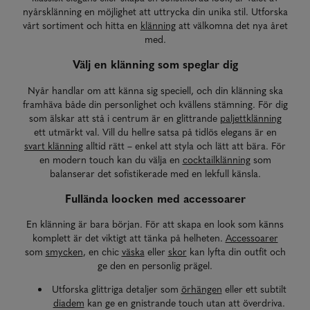
nyårsklänning en möjlighet att uttrycka din unika stil. Utforska
vårt sortiment och hitta en
klänning
att välkomna det nya året
med.
Välj en klänning som speglar dig
Nyår handlar om att känna sig speciell, och din klänning ska
framhäva både din personlighet och kvällens stämning. För dig
som älskar att stå i centrum är en glittrande
paljettklänning
ett utmärkt val. Vill du hellre satsa på tidlös elegans är en
svart klänning
alltid rätt – enkel att styla och lätt att bära. För
en modern touch kan du välja en
cocktailklänning
som
balanserar det sofistikerade med en lekfull känsla.
Fullända loocken med accessoarer
En klänning är bara början. För att skapa en look som känns
komplett är det viktigt att tänka på helheten.
Accessoarer
som
smycken
, en chic
väska
eller
skor
kan lyfta din outfit och
ge den en personlig prägel.
Utforska glittriga detaljer som
örhängen
eller ett subtilt
diadem
kan ge en gnistrande touch utan att överdriva.