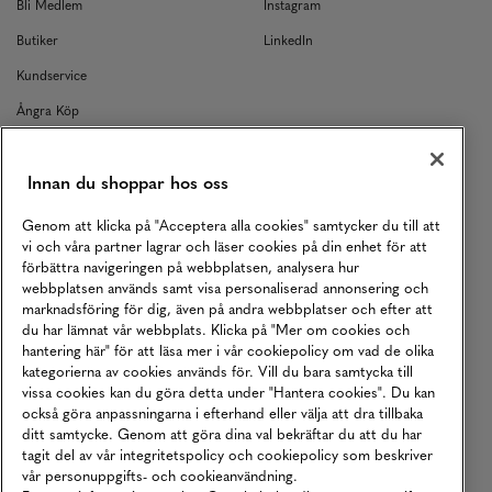
Bli Medlem
Instagram
Butiker
LinkedIn
Kundservice
Ångra Köp
Kontakt
Innan du shoppar hos oss
Returer
Köpvillkor
Genom att klicka på "Acceptera alla cookies" samtycker du till att
vi och våra partner lagrar och läser cookies på din enhet för att
Karriär
förbättra navigeringen på webbplatsen, analysera hur
Vårt Ansvar
webbplatsen används samt visa personaliserad annonsering och
marknadsföring för dig, även på andra webbplatser och efter att
Våra Tjänster
du har lämnat vår webbplats. Klicka på "Mer om cookies och
hantering här" för att läsa mer i vår cookiepolicy om vad de olika
Press
kategorierna av cookies används för. Vill du bara samtycka till
vissa cookies kan du göra detta under "Hantera cookies". Du kan
Studentrabatt
också göra anpassningarna i efterhand eller välja att dra tillbaka
B2B
ditt samtycke. Genom att göra dina val bekräftar du att du har
tagit del av vår integritetspolicy och cookiepolicy som beskriver
Tillgänglighetsredogörelse
vår personuppgifts- och cookieanvändning.