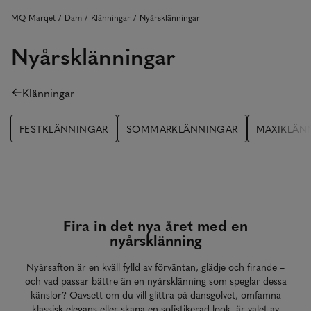
MQ Marqet
Dam
Klänningar
Nyårsklänningar
Nyårsklänningar
Klänningar
FESTKLÄNNINGAR
SOMMARKLÄNNINGAR
MAXIKLÄN
Fira in det nya året med en
nyårsklänning
Nyårsafton är en kväll fylld av förväntan, glädje och firande –
och vad passar bättre än en nyårsklänning som speglar dessa
känslor? Oavsett om du vill glittra på dansgolvet, omfamna
klassisk elegans eller skapa en sofistikerad look, är valet av