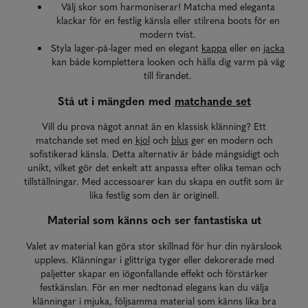
Välj skor som harmoniserar! Matcha med eleganta
klackar för en festlig känsla eller stilrena boots för en
modern tvist.
Styla lager-på-lager med en elegant
kappa
eller en
jacka
kan både komplettera looken och hålla dig varm på väg
till firandet.
Stå ut i mängden med
matchande set
Vill du prova något annat än en klassisk klänning? Ett
matchande set med en
kjol
och
blus
ger en modern och
sofistikerad känsla. Detta alternativ är både mångsidigt och
unikt, vilket gör det enkelt att anpassa efter olika teman och
tillställningar. Med accessoarer kan du skapa en outfit som är
lika festlig som den är originell.
Material som känns och ser fantastiska ut
Valet av material kan göra stor skillnad för hur din nyårslook
upplevs. Klänningar i glittriga tyger eller dekorerade med
paljetter skapar en iögonfallande effekt och förstärker
festkänslan. För en mer nedtonad elegans kan du välja
klänningar i mjuka, följsamma material som känns lika bra