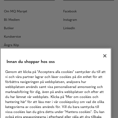
Om MQ Marqet
Facebook
Bli Medlem
Instagram
Butiker
LinkedIn
Kundservice
Ångra Köp
Kontakt
Innan du shoppar hos oss
Returer
Köpvillkor
Genom att klicka på "Acceptera alla cookies" samtycker du till att
vi och våra partner lagrar och läser cookies på din enhet för att
Karriär
förbättra navigeringen på webbplatsen, analysera hur
webbplatsen används samt visa personaliserad annonsering och
Vårt Ansvar
marknadsföring för dig, även på andra webbplatser och efter att
Våra Tjänster
du har lämnat vår webbplats. Klicka på "Mer om cookies och
hantering här" för att läsa mer i vår cookiepolicy om vad de olika
Press
kategorierna av cookies används för. Vill du bara samtycka till
vissa cookies kan du göra detta under "Hantera cookies". Du kan
Studentrabatt
också göra anpassningarna i efterhand eller välja att dra tillbaka