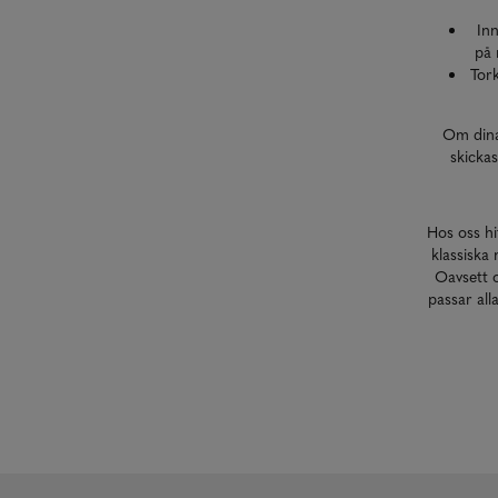
Inn
på 
Tor
Om din
skickas
Hos oss hit
klassiska
Oavsett o
passar all