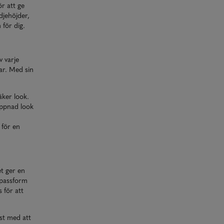
ör att ge
djehöjder,
 för dig.
v varje
ar. Med sin
äker look.
appnad look
för en
et ger en
 passform
 för att
ast med att