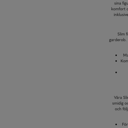
sina fig
komfort o
inklusi
Slim f
garderob. 
Ma
Komb
Våra Sli
smidig o
och föl
För