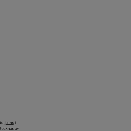
 du
jeans
i
etecknas av