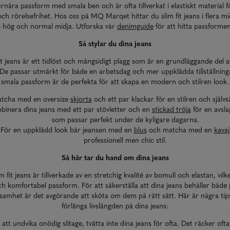
urnära passform med smala ben och är ofta tillverkat i elastiskt material f
ch rörelsefrihet. Hos oss på MQ Marqet hittar du slim fit jeans i flera mi
ve hög och normal midja. Utforska vår
denimguide
för att hitta passformen
Så stylar du dina jeans
it jeans är ett tidlöst och mångsidigt plagg som är en grundläggande del a
De passar utmärkt för både en arbetsdag och mer uppklädda tillställning
smala passform är de perfekta för att skapa en modern och stilren look.
tcha med en oversize
skjorta
och ett par klackar för en stilren och självs
inera dina jeans med ett par stövletter och en
stickad tröja
för en avsl
som passar perfekt under de kyligare dagarna.
För en uppklädd look bär jeansen med en
blus
och matcha med en
kavaj
professionell men chic stil.
Så här tar du hand om dina jeans
m fit jeans är tillverkade av en stretchig kvalité av bomull och elastan, vilk
ch komfortabel passform. För att säkerställa att dina jeans behåller både
jsamhet är det avgörande att sköta om dem på rätt sätt. Här är några tips
förlänga livslängden på dina jeans:
 att undvika onödig slitage, tvätta inte dina jeans för ofta. Det räcker oft