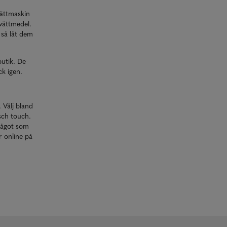
vättmaskin
vättmedel.
 så låt dem
butik. De
ck igen.
. Välj bland
sch touch.
 något som
r online på