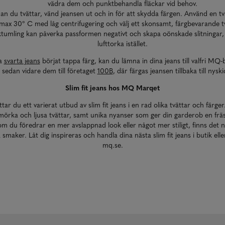
vädra dem och punktbehandla fläckar vid behov.
an du tvättar, vänd jeansen ut och in för att skydda färgen. Använd en t
max 30° C med låg centrifugering och välj ett skonsamt, färgbevarande t
ktumling kan påverka passformen negativt och skapa oönskade slitningar,
lufttorka istället.
a
svarta jeans
börjat tappa färg, kan du lämna in dina jeans till valfri MQ-
 sedan vidare dem till företaget
100B
, där färgas jeansen tillbaka till nyski
Slim fit jeans hos MQ Marqet
tar du ett varierat utbud av slim fit jeans i en rad olika tvättar och färger
 mörka och ljusa tvättar, samt unika nyanser som ger din garderob en frä
m du föredrar en mer avslappnad look eller något mer stiligt, finns det
a smaker. Låt dig inspireras och handla dina nästa slim fit jeans i butik elle
mq.se.