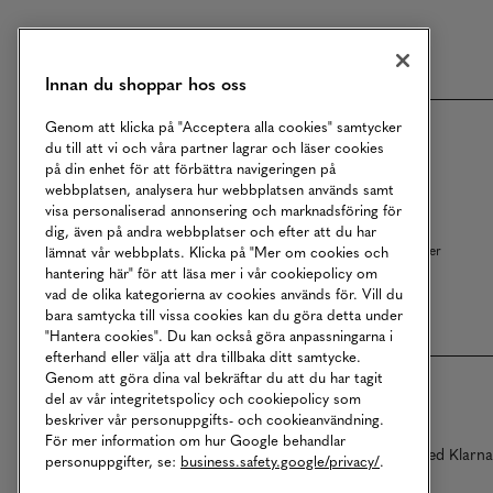
Meny
Innan du shoppar hos oss
Genom att klicka på "Acceptera alla cookies" samtycker
Om MQ Marqet
Bli Medlem
du till att vi och våra partner lagrar och läser cookies
på din enhet för att förbättra navigeringen på
Kundservice
Ångra Köp
webbplatsen, analysera hur webbplatsen används samt
visa personaliserad annonsering och marknadsföring för
Returer
Köpvillkor
dig, även på andra webbplatser och efter att du har
Vårt Ansvar
Våra Tjänster
lämnat vår webbplats. Klicka på "Mer om cookies och
hantering här" för att läsa mer i vår cookiepolicy om
Studentrabatt
B2B
vad de olika kategorierna av cookies används för. Vill du
bara samtycka till vissa cookies kan du göra detta under
"Hantera cookies". Du kan också göra anpassningarna i
efterhand eller välja att dra tillbaka ditt samtycke.
Genom att göra dina val bekräftar du att du har tagit
del av vår integritetspolicy och cookiepolicy som
beskriver vår personuppgifts- och cookieanvändning.
För mer information om hur Google behandlar
Betalningar online sköts i samarbete med Klarn
personuppgifter, se:
business.safety.google/privacy/
.