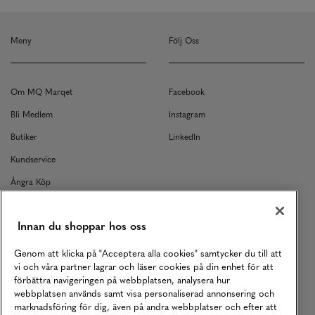
Meny
Följ Oss
Om MQ Marqet
Facebook
Bli Medlem
Instagram
Butiker
LinkedIn
Kundservice
Ångra Köp
Kontakt
Innan du shoppar hos oss
Returer
Köpvillkor
Genom att klicka på "Acceptera alla cookies" samtycker du till att
vi och våra partner lagrar och läser cookies på din enhet för att
Karriär
förbättra navigeringen på webbplatsen, analysera hur
webbplatsen används samt visa personaliserad annonsering och
Vårt Ansvar
marknadsföring för dig, även på andra webbplatser och efter att