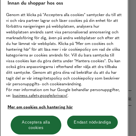
Innan du shoppar hos oss
Returer
Köpvillkor
Genom att klicka på "Acceptera alla cookies" samtycker du till att
vi och våra partner lagrar och läser cookies på din enhet för att
Karriär
förbättra navigeringen på webbplatsen, analysera hur
webbplatsen används samt visa personaliserad annonsering och
Vårt Ansvar
marknadsföring för dig, även på andra webbplatser och efter att
Våra Tjänster
du har lämnat vår webbplats. Klicka på "Mer om cookies och
hantering här" för att läsa mer i vår cookiepolicy om vad de olika
Press
kategorierna av cookies används för. Vill du bara samtycka till
vissa cookies kan du göra detta under "Hantera cookies". Du kan
Studentrabatt
också göra anpassningarna i efterhand eller välja att dra tillbaka
B2B
ditt samtycke. Genom att göra dina val bekräftar du att du har
tagit del av vår integritetspolicy och cookiepolicy som beskriver
Tillgänglighetsredogörelse
vår personuppgifts- och cookieanvändning.
För mer information om hur Google behandlar personuppgifter,
se:
business.safety.google/privacy/
.
Betalningar online sköts i samarbete med Klarna. Läs mer
här
Mer om cookies och hantering här
Cookies
Dataskydd
Integritetspolicy
Acceptera alla
Endast nödvändiga
cookies
Hantera cookies