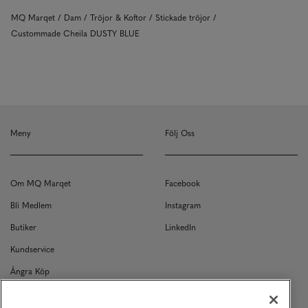
MQ Marqet
Dam
Tröjor & Koftor
Stickade tröjor
Custommade Cheila DUSTY BLUE
Meny
Följ Oss
Om MQ Marqet
Facebook
Bli Medlem
Instagram
Butiker
LinkedIn
Kundservice
Ångra Köp
Kontakt