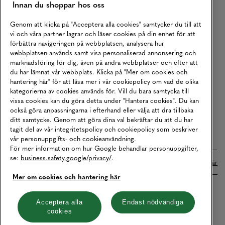
Innan du shoppar hos oss
Returer
Köpvillkor
Genom att klicka på "Acceptera alla cookies" samtycker du till att
vi och våra partner lagrar och läser cookies på din enhet för att
Karriär
förbättra navigeringen på webbplatsen, analysera hur
webbplatsen används samt visa personaliserad annonsering och
Vårt Ansvar
marknadsföring för dig, även på andra webbplatser och efter att
Våra Tjänster
du har lämnat vår webbplats. Klicka på "Mer om cookies och
hantering här" för att läsa mer i vår cookiepolicy om vad de olika
Press
kategorierna av cookies används för. Vill du bara samtycka till
vissa cookies kan du göra detta under "Hantera cookies". Du kan
Studentrabatt
också göra anpassningarna i efterhand eller välja att dra tillbaka
B2B
ditt samtycke. Genom att göra dina val bekräftar du att du har
tagit del av vår integritetspolicy och cookiepolicy som beskriver
Tillgänglighetsredogörelse
vår personuppgifts- och cookieanvändning.
För mer information om hur Google behandlar personuppgifter,
se:
business.safety.google/privacy/
.
Betalningar online sköts i samarbete med Klarna. Läs mer
här
Mer om cookies och hantering här
Cookies
Dataskydd
Integritetspolicy
Acceptera alla
Endast nödvändiga
cookies
Hantera cookies