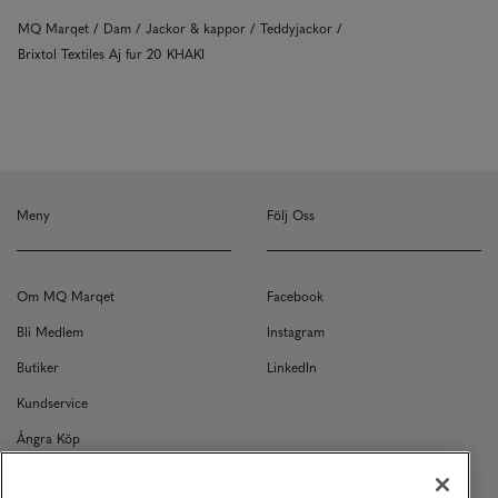
MQ Marqet
Dam
Jackor & kappor
Teddyjackor
Brixtol Textiles Aj fur 20 KHAKI
Meny
Följ Oss
Om MQ Marqet
Facebook
Bli Medlem
Instagram
Butiker
LinkedIn
Kundservice
Ångra Köp
Kontakt