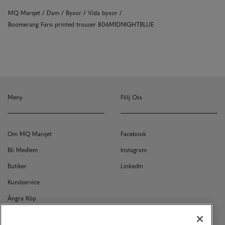
MQ Marqet
Dam
Byxor
Vida byxor
Boomerang Faro printed trouser 806MIDNIGHTBLUE
Meny
Följ Oss
Om MQ Marqet
Facebook
Bli Medlem
Instagram
Butiker
LinkedIn
Kundservice
Ångra Köp
Kontakt