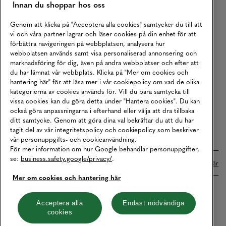
Innan du shoppar hos oss
Returer
Köpvillkor
Genom att klicka på "Acceptera alla cookies" samtycker du till att
vi och våra partner lagrar och läser cookies på din enhet för att
Karriär
förbättra navigeringen på webbplatsen, analysera hur
webbplatsen används samt visa personaliserad annonsering och
Vårt Ansvar
marknadsföring för dig, även på andra webbplatser och efter att
Våra Tjänster
du har lämnat vår webbplats. Klicka på "Mer om cookies och
hantering här" för att läsa mer i vår cookiepolicy om vad de olika
Press
kategorierna av cookies används för. Vill du bara samtycka till
vissa cookies kan du göra detta under "Hantera cookies". Du kan
Studentrabatt
också göra anpassningarna i efterhand eller välja att dra tillbaka
B2B
ditt samtycke. Genom att göra dina val bekräftar du att du har
tagit del av vår integritetspolicy och cookiepolicy som beskriver
Tillgänglighetsredogörelse
vår personuppgifts- och cookieanvändning.
För mer information om hur Google behandlar personuppgifter,
se:
business.safety.google/privacy/
.
Betalningar online sköts i samarbete med Klarna. Läs mer
här
Mer om cookies och hantering här
Cookies
Dataskydd
Integritetspolicy
Acceptera alla
Endast nödvändiga
cookies
Hantera cookies