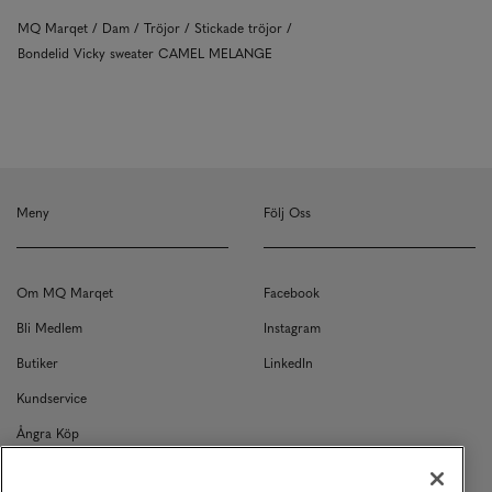
MQ Marqet
Dam
Tröjor
Stickade tröjor
Bondelid Vicky sweater CAMEL MELANGE
Meny
Följ Oss
Om MQ Marqet
Facebook
Bli Medlem
Instagram
Butiker
LinkedIn
Kundservice
Ångra Köp
Kontakt