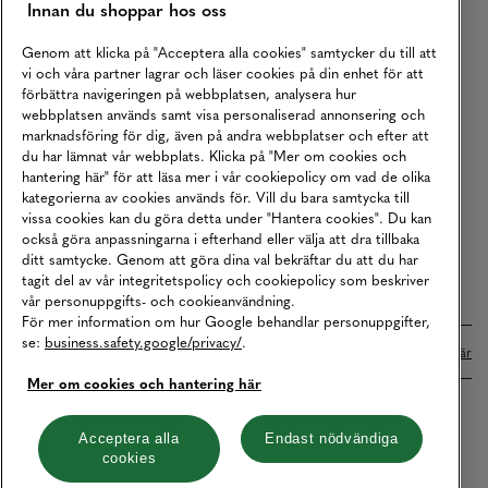
Innan du shoppar hos oss
Returer
Köpvillkor
Genom att klicka på "Acceptera alla cookies" samtycker du till att
vi och våra partner lagrar och läser cookies på din enhet för att
Karriär
förbättra navigeringen på webbplatsen, analysera hur
webbplatsen används samt visa personaliserad annonsering och
Vårt Ansvar
marknadsföring för dig, även på andra webbplatser och efter att
Våra Tjänster
du har lämnat vår webbplats. Klicka på "Mer om cookies och
hantering här" för att läsa mer i vår cookiepolicy om vad de olika
Press
kategorierna av cookies används för. Vill du bara samtycka till
vissa cookies kan du göra detta under "Hantera cookies". Du kan
Studentrabatt
också göra anpassningarna i efterhand eller välja att dra tillbaka
B2B
ditt samtycke. Genom att göra dina val bekräftar du att du har
tagit del av vår integritetspolicy och cookiepolicy som beskriver
Tillgänglighetsredogörelse
vår personuppgifts- och cookieanvändning.
För mer information om hur Google behandlar personuppgifter,
se:
business.safety.google/privacy/
.
Betalningar online sköts i samarbete med Klarna. Läs mer
här
Mer om cookies och hantering här
Cookies
Dataskydd
Integritetspolicy
Acceptera alla
Endast nödvändiga
cookies
Hantera cookies