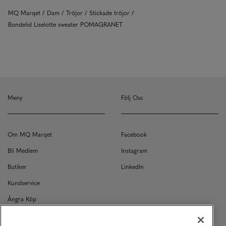
MQ Marqet
Dam
Tröjor
Stickade tröjor
Bondelid Liselotte sweater POMAGRANET
Meny
Följ Oss
Om MQ Marqet
Facebook
Bli Medlem
Instagram
Butiker
LinkedIn
Kundservice
Ångra Köp
Kontakt