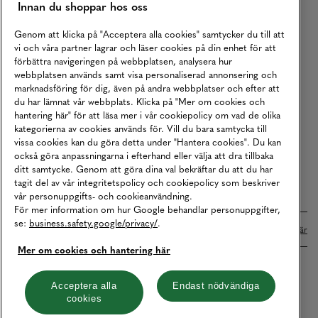
Innan du shoppar hos oss
Returer
Köpvillkor
Genom att klicka på "Acceptera alla cookies" samtycker du till att
vi och våra partner lagrar och läser cookies på din enhet för att
Karriär
förbättra navigeringen på webbplatsen, analysera hur
webbplatsen används samt visa personaliserad annonsering och
Vårt Ansvar
marknadsföring för dig, även på andra webbplatser och efter att
Våra Tjänster
du har lämnat vår webbplats. Klicka på "Mer om cookies och
hantering här" för att läsa mer i vår cookiepolicy om vad de olika
Press
kategorierna av cookies används för. Vill du bara samtycka till
vissa cookies kan du göra detta under "Hantera cookies". Du kan
Studentrabatt
också göra anpassningarna i efterhand eller välja att dra tillbaka
B2B
ditt samtycke. Genom att göra dina val bekräftar du att du har
tagit del av vår integritetspolicy och cookiepolicy som beskriver
Tillgänglighetsredogörelse
vår personuppgifts- och cookieanvändning.
För mer information om hur Google behandlar personuppgifter,
se:
business.safety.google/privacy/
.
Betalningar online sköts i samarbete med Klarna. Läs mer
här
Mer om cookies och hantering här
Cookies
Dataskydd
Integritetspolicy
Acceptera alla
Endast nödvändiga
cookies
Hantera cookies