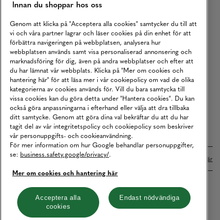
Innan du shoppar hos oss
Returer
Köpvillkor
Genom att klicka på "Acceptera alla cookies" samtycker du till att
vi och våra partner lagrar och läser cookies på din enhet för att
Karriär
förbättra navigeringen på webbplatsen, analysera hur
webbplatsen används samt visa personaliserad annonsering och
Vårt Ansvar
marknadsföring för dig, även på andra webbplatser och efter att
Våra Tjänster
du har lämnat vår webbplats. Klicka på "Mer om cookies och
hantering här" för att läsa mer i vår cookiepolicy om vad de olika
Press
kategorierna av cookies används för. Vill du bara samtycka till
vissa cookies kan du göra detta under "Hantera cookies". Du kan
Studentrabatt
också göra anpassningarna i efterhand eller välja att dra tillbaka
B2B
ditt samtycke. Genom att göra dina val bekräftar du att du har
tagit del av vår integritetspolicy och cookiepolicy som beskriver
Tillgänglighetsredogörelse
vår personuppgifts- och cookieanvändning.
För mer information om hur Google behandlar personuppgifter,
se:
business.safety.google/privacy/
.
Betalningar online sköts i samarbete med Klarna. Läs mer
här
Mer om cookies och hantering här
Cookies
Dataskydd
Integritetspolicy
Acceptera alla
Endast nödvändiga
cookies
Hantera cookies