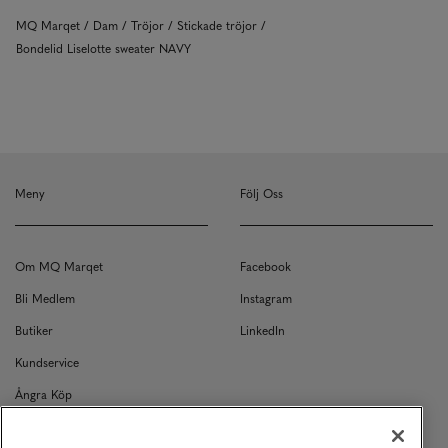
MQ Marqet
Dam
Tröjor
Stickade tröjor
Bondelid Liselotte sweater NAVY
Meny
Följ Oss
Om MQ Marqet
Facebook
Bli Medlem
Instagram
Butiker
LinkedIn
Kundservice
Ångra Köp
Kontakt