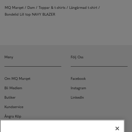
MQ Marqet
Dam
Toppar & t-shirts
Långärmad t-shirt
Bondelid Lill top NAVY BLAZER
Meny
Följ Oss
Om MQ Marqet
Facebook
Bli Medlem
Instagram
Butiker
LinkedIn
Kundservice
Ångra Köp
Kontakt