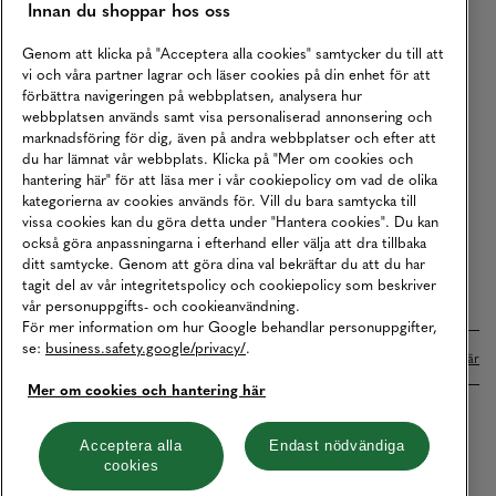
Innan du shoppar hos oss
Returer
Köpvillkor
Genom att klicka på "Acceptera alla cookies" samtycker du till att
vi och våra partner lagrar och läser cookies på din enhet för att
Karriär
förbättra navigeringen på webbplatsen, analysera hur
webbplatsen används samt visa personaliserad annonsering och
Vårt Ansvar
marknadsföring för dig, även på andra webbplatser och efter att
Våra Tjänster
du har lämnat vår webbplats. Klicka på "Mer om cookies och
hantering här" för att läsa mer i vår cookiepolicy om vad de olika
Press
kategorierna av cookies används för. Vill du bara samtycka till
vissa cookies kan du göra detta under "Hantera cookies". Du kan
Studentrabatt
också göra anpassningarna i efterhand eller välja att dra tillbaka
B2B
ditt samtycke. Genom att göra dina val bekräftar du att du har
tagit del av vår integritetspolicy och cookiepolicy som beskriver
Tillgänglighetsredogörelse
vår personuppgifts- och cookieanvändning.
För mer information om hur Google behandlar personuppgifter,
se:
business.safety.google/privacy/
.
Betalningar online sköts i samarbete med Klarna. Läs mer
här
Mer om cookies och hantering här
Cookies
Dataskydd
Integritetspolicy
Acceptera alla
Endast nödvändiga
cookies
Hantera cookies