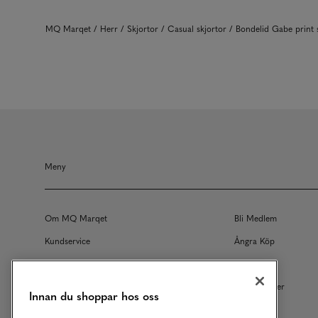
MQ Marqet
Herr
Skjortor
Casual skjortor
Bondelid Gabe print
Meny
Om MQ Marqet
Bli Medlem
Kundservice
Ångra Köp
Returer
Köpvillkor
Vårt Ansvar
Våra Tjänster
Innan du shoppar hos oss
Studentrabatt
B2B