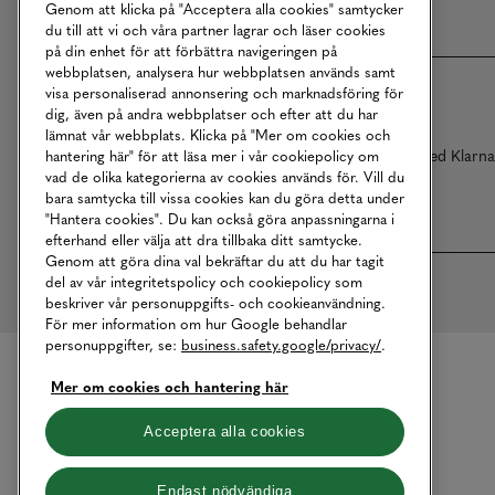
Genom att klicka på "Acceptera alla cookies" samtycker
du till att vi och våra partner lagrar och läser cookies
på din enhet för att förbättra navigeringen på
webbplatsen, analysera hur webbplatsen används samt
visa personaliserad annonsering och marknadsföring för
dig, även på andra webbplatser och efter att du har
lämnat vår webbplats. Klicka på "Mer om cookies och
Betalningar online sköts i samarbete med Klarn
hantering här" för att läsa mer i vår cookiepolicy om
vad de olika kategorierna av cookies används för. Vill du
bara samtycka till vissa cookies kan du göra detta under
"Hantera cookies". Du kan också göra anpassningarna i
efterhand eller välja att dra tillbaka ditt samtycke.
Genom att göra dina val bekräftar du att du har tagit
del av vår integritetspolicy och cookiepolicy som
beskriver vår personuppgifts- och cookieanvändning.
För mer information om hur Google behandlar
personuppgifter, se:
business.safety.google/privacy/
.
Mer om cookies och hantering här
Acceptera alla cookies
Endast nödvändiga