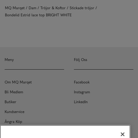
MQ Marqet
Dam
Tröjor & Koftor
Stickade tröjor
Bondelid Estrid lace top BRIGHT WHITE
Meny
Följ Oss
Om MQ Marqet
Facebook
Bli Medlem
Instagram
Butiker
LinkedIn
Kundservice
Ångra Köp
Kontakt