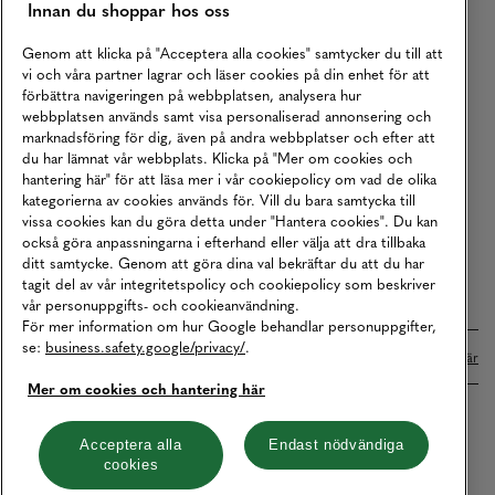
Innan du shoppar hos oss
Returer
Köpvillkor
Genom att klicka på "Acceptera alla cookies" samtycker du till att
vi och våra partner lagrar och läser cookies på din enhet för att
Karriär
förbättra navigeringen på webbplatsen, analysera hur
webbplatsen används samt visa personaliserad annonsering och
Vårt Ansvar
marknadsföring för dig, även på andra webbplatser och efter att
Våra Tjänster
du har lämnat vår webbplats. Klicka på "Mer om cookies och
hantering här" för att läsa mer i vår cookiepolicy om vad de olika
Press
kategorierna av cookies används för. Vill du bara samtycka till
vissa cookies kan du göra detta under "Hantera cookies". Du kan
Studentrabatt
också göra anpassningarna i efterhand eller välja att dra tillbaka
B2B
ditt samtycke. Genom att göra dina val bekräftar du att du har
tagit del av vår integritetspolicy och cookiepolicy som beskriver
Tillgänglighetsredogörelse
vår personuppgifts- och cookieanvändning.
För mer information om hur Google behandlar personuppgifter,
se:
business.safety.google/privacy/
.
Betalningar online sköts i samarbete med Klarna. Läs mer
här
Mer om cookies och hantering här
Cookies
Dataskydd
Integritetspolicy
Acceptera alla
Endast nödvändiga
cookies
Hantera cookies