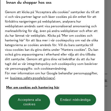
Innan du shoppar hos oss
Returer
Köpvillkor
Genom att klicka på "Acceptera alla cookies" samtycker du till att
vi och våra partner lagrar och läser cookies på din enhet för att
Karriär
förbättra navigeringen på webbplatsen, analysera hur
webbplatsen används samt visa personaliserad annonsering och
Vårt Ansvar
marknadsföring för dig, även på andra webbplatser och efter att
Våra Tjänster
du har lämnat vår webbplats. Klicka på "Mer om cookies och
hantering här" för att läsa mer i vår cookiepolicy om vad de olika
Press
kategorierna av cookies används för. Vill du bara samtycka till
vissa cookies kan du göra detta under "Hantera cookies". Du kan
Studentrabatt
också göra anpassningarna i efterhand eller välja att dra tillbaka
B2B
ditt samtycke. Genom att göra dina val bekräftar du att du har
tagit del av vår integritetspolicy och cookiepolicy som beskriver
Tillgänglighetsredogörelse
vår personuppgifts- och cookieanvändning.
För mer information om hur Google behandlar personuppgifter,
se:
business.safety.google/privacy/
.
Betalningar online sköts i samarbete med Klarna. Läs mer
här
Mer om cookies och hantering här
Cookies
Dataskydd
Integritetspolicy
Acceptera alla
Endast nödvändiga
cookies
Hantera cookies