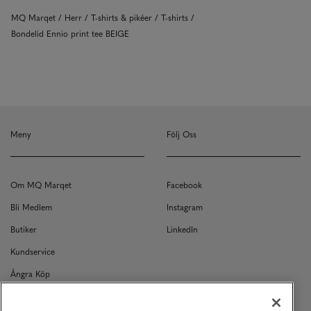
MQ Marqet
Herr
T-shirts & pikéer
T-shirts
Bondelid Ennio print tee BEIGE
Meny
Följ Oss
Om MQ Marqet
Facebook
Bli Medlem
Instagram
Butiker
LinkedIn
Kundservice
Ångra Köp
Kontakt