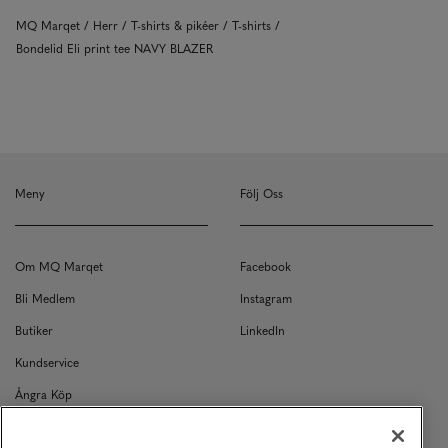
MQ Marqet
Herr
T-shirts & pikéer
T-shirts
Bondelid Eli print tee NAVY BLAZER
Meny
Följ Oss
Om MQ Marqet
Facebook
Bli Medlem
Instagram
Butiker
LinkedIn
Kundservice
Ångra Köp
Kontakt