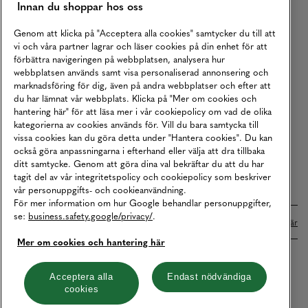
Innan du shoppar hos oss
Returer
Köpvillkor
Genom att klicka på "Acceptera alla cookies" samtycker du till att
vi och våra partner lagrar och läser cookies på din enhet för att
Karriär
förbättra navigeringen på webbplatsen, analysera hur
webbplatsen används samt visa personaliserad annonsering och
Vårt Ansvar
marknadsföring för dig, även på andra webbplatser och efter att
Våra Tjänster
du har lämnat vår webbplats. Klicka på "Mer om cookies och
hantering här" för att läsa mer i vår cookiepolicy om vad de olika
Press
kategorierna av cookies används för. Vill du bara samtycka till
vissa cookies kan du göra detta under "Hantera cookies". Du kan
Studentrabatt
också göra anpassningarna i efterhand eller välja att dra tillbaka
B2B
ditt samtycke. Genom att göra dina val bekräftar du att du har
tagit del av vår integritetspolicy och cookiepolicy som beskriver
Tillgänglighetsredogörelse
vår personuppgifts- och cookieanvändning.
För mer information om hur Google behandlar personuppgifter,
se:
business.safety.google/privacy/
.
Betalningar online sköts i samarbete med Klarna. Läs mer
här
Mer om cookies och hantering här
Cookies
Dataskydd
Integritetspolicy
Acceptera alla
Endast nödvändiga
cookies
Hantera cookies