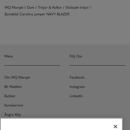
MQ Marqet
Dam
Tröjor & Koftor
Stickade tröjor
Bondelid Carolina jumper NAVY BLAZER
Meny
Följ Oss
Om MQ Marqet
Facebook
Bli Medlem
Instagram
Butiker
LinkedIn
Kundservice
Ångra Köp
Kontakt