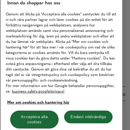
Innan du shoppar hos oss
Returer
Köpvillkor
Genom att klicka på "Acceptera alla cookies" samtycker du till att
vi och våra partner lagrar och läser cookies på din enhet för att
Karriär
förbättra navigeringen på webbplatsen, analysera hur
webbplatsen används samt visa personaliserad annonsering och
Vårt Ansvar
marknadsföring för dig, även på andra webbplatser och efter att
Våra Tjänster
du har lämnat vår webbplats. Klicka på "Mer om cookies och
hantering här" för att läsa mer i vår cookiepolicy om vad de olika
Press
kategorierna av cookies används för. Vill du bara samtycka till
vissa cookies kan du göra detta under "Hantera cookies". Du kan
Studentrabatt
också göra anpassningarna i efterhand eller välja att dra tillbaka
B2B
ditt samtycke. Genom att göra dina val bekräftar du att du har
tagit del av vår integritetspolicy och cookiepolicy som beskriver
Tillgänglighetsredogörelse
vår personuppgifts- och cookieanvändning.
För mer information om hur Google behandlar personuppgifter,
se:
business.safety.google/privacy/
.
Betalningar online sköts i samarbete med Klarna. Läs mer
här
Mer om cookies och hantering här
Cookies
Dataskydd
Integritetspolicy
Acceptera alla
Endast nödvändiga
cookies
Hantera cookies