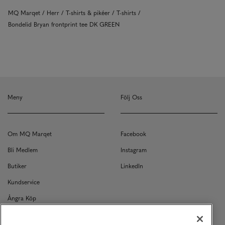
MQ Marqet
Herr
T-shirts & pikéer
T-shirts
Bondelid Bryan frontprint tee DK GREEN
Meny
Följ Oss
Om MQ Marqet
Facebook
Bli Medlem
Instagram
Butiker
LinkedIn
Kundservice
Ångra Köp
Kontakt