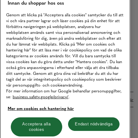
Innan du shoppar hos oss
Returer
Köpvillkor
Genom att klicka på "Acceptera alla cookies" samtycker du till att
vi och våra partner lagrar och läser cookies på din enhet för att
Karriär
förbättra navigeringen på webbplatsen, analysera hur
webbplatsen används samt visa personaliserad annonsering och
Vårt Ansvar
marknadsföring för dig, även på andra webbplatser och efter att
Våra Tjänster
du har lämnat vår webbplats. Klicka på "Mer om cookies och
hantering här" för att läsa mer i vår cookiepolicy om vad de olika
Press
kategorierna av cookies används för. Vill du bara samtycka till
vissa cookies kan du göra detta under "Hantera cookies". Du kan
Studentrabatt
också göra anpassningarna i efterhand eller välja att dra tillbaka
B2B
ditt samtycke. Genom att göra dina val bekräftar du att du har
tagit del av vår integritetspolicy och cookiepolicy som beskriver
Tillgänglighetsredogörelse
vår personuppgifts- och cookieanvändning.
För mer information om hur Google behandlar personuppgifter,
se:
business.safety.google/privacy/
.
Betalningar online sköts i samarbete med Klarna. Läs mer
här
Mer om cookies och hantering här
Cookies
Dataskydd
Integritetspolicy
Acceptera alla
Endast nödvändiga
cookies
Hantera cookies