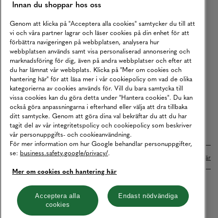
Innan du shoppar hos oss
Returer
Köpvillkor
Genom att klicka på "Acceptera alla cookies" samtycker du till att
vi och våra partner lagrar och läser cookies på din enhet för att
Karriär
förbättra navigeringen på webbplatsen, analysera hur
webbplatsen används samt visa personaliserad annonsering och
Vårt Ansvar
marknadsföring för dig, även på andra webbplatser och efter att
Våra Tjänster
du har lämnat vår webbplats. Klicka på "Mer om cookies och
hantering här" för att läsa mer i vår cookiepolicy om vad de olika
Press
kategorierna av cookies används för. Vill du bara samtycka till
vissa cookies kan du göra detta under "Hantera cookies". Du kan
Studentrabatt
också göra anpassningarna i efterhand eller välja att dra tillbaka
B2B
ditt samtycke. Genom att göra dina val bekräftar du att du har
tagit del av vår integritetspolicy och cookiepolicy som beskriver
Tillgänglighetsredogörelse
vår personuppgifts- och cookieanvändning.
För mer information om hur Google behandlar personuppgifter,
se:
business.safety.google/privacy/
.
Betalningar online sköts i samarbete med Klarna. Läs mer
här
Mer om cookies och hantering här
Cookies
Dataskydd
Integritetspolicy
Acceptera alla
Endast nödvändiga
cookies
Hantera cookies