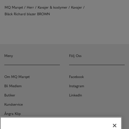
MQ Marqet
Herr
Kavajer & kostymer
Kavajer
Bläck Richard blazer BROWN
Meny
Följ Oss
Om MQ Marqet
Facebook
Bli Medlem
Instagram
Butiker
LinkedIn
Kundservice
Ångra Köp
Kontakt