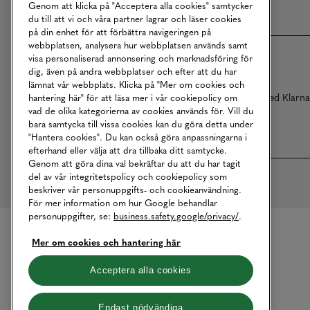
Genom att klicka på "Acceptera alla cookies" samtycker
du till att vi och våra partner lagrar och läser cookies
på din enhet för att förbättra navigeringen på
webbplatsen, analysera hur webbplatsen används samt
visa personaliserad annonsering och marknadsföring för
dig, även på andra webbplatser och efter att du har
lämnat vår webbplats. Klicka på "Mer om cookies och
Betalningar online sköts i samarbete med Klarn
hantering här" för att läsa mer i vår cookiepolicy om
vad de olika kategorierna av cookies används för. Vill du
bara samtycka till vissa cookies kan du göra detta under
"Hantera cookies". Du kan också göra anpassningarna i
efterhand eller välja att dra tillbaka ditt samtycke.
Genom att göra dina val bekräftar du att du har tagit
del av vår integritetspolicy och cookiepolicy som
beskriver vår personuppgifts- och cookieanvändning.
För mer information om hur Google behandlar
personuppgifter, se:
business.safety.google/privacy/
.
Mer om cookies och hantering här
Acceptera alla cookies
Endast nödvändiga