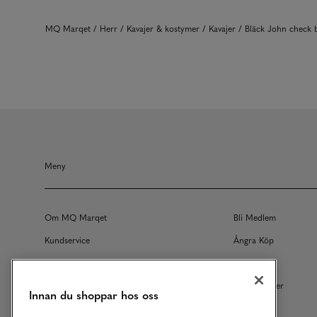
MQ Marqet
Herr
Kavajer & kostymer
Kavajer
Bläck John check 
Meny
Om MQ Marqet
Bli Medlem
Kundservice
Ångra Köp
Returer
Köpvillkor
Vårt Ansvar
Våra Tjänster
Innan du shoppar hos oss
Studentrabatt
B2B