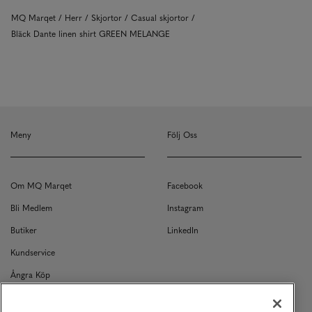
MQ Marqet
Herr
Skjortor
Casual skjortor
Bläck Dante linen shirt GREEN MELANGE
Meny
Följ Oss
Om MQ Marqet
Facebook
Bli Medlem
Instagram
Butiker
LinkedIn
Kundservice
Ångra Köp
Kontakt