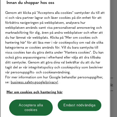
Innan du shoppar hos oss
Returer
Köpvillkor
Genom att klicka på "Acceptera alla cookies" samtycker du till att
vi och våra partner lagrar och läser cookies på din enhet för att
Karriär
förbättra navigeringen på webbplatsen, analysera hur
webbplatsen används samt visa personaliserad annonsering och
Vårt Ansvar
marknadsföring för dig, även på andra webbplatser och efter att
Våra Tjänster
du har lämnat vår webbplats. Klicka på "Mer om cookies och
hantering här" för att läsa mer i vår cookiepolicy om vad de olika
Press
kategorierna av cookies används för. Vill du bara samtycka till
vissa cookies kan du göra detta under "Hantera cookies". Du kan
Studentrabatt
också göra anpassningarna i efterhand eller välja att dra tillbaka
B2B
ditt samtycke. Genom att göra dina val bekräftar du att du har
tagit del av vår integritetspolicy och cookiepolicy som beskriver
Tillgänglighetsredogörelse
vår personuppgifts- och cookieanvändning.
För mer information om hur Google behandlar personuppgifter,
se:
business.safety.google/privacy/
.
Betalningar online sköts i samarbete med Klarna. Läs mer
här
Mer om cookies och hantering här
Cookies
Dataskydd
Integritetspolicy
Acceptera alla
Endast nödvändiga
cookies
Hantera cookies