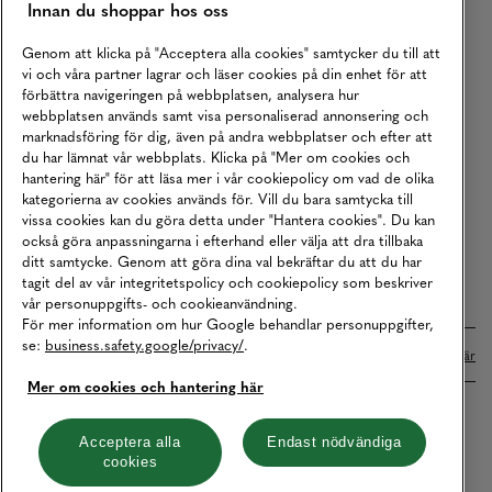
Innan du shoppar hos oss
Returer
Köpvillkor
Genom att klicka på "Acceptera alla cookies" samtycker du till att
vi och våra partner lagrar och läser cookies på din enhet för att
Karriär
förbättra navigeringen på webbplatsen, analysera hur
webbplatsen används samt visa personaliserad annonsering och
Vårt Ansvar
marknadsföring för dig, även på andra webbplatser och efter att
Våra Tjänster
du har lämnat vår webbplats. Klicka på "Mer om cookies och
hantering här" för att läsa mer i vår cookiepolicy om vad de olika
Press
kategorierna av cookies används för. Vill du bara samtycka till
vissa cookies kan du göra detta under "Hantera cookies". Du kan
Studentrabatt
också göra anpassningarna i efterhand eller välja att dra tillbaka
B2B
ditt samtycke. Genom att göra dina val bekräftar du att du har
tagit del av vår integritetspolicy och cookiepolicy som beskriver
Tillgänglighetsredogörelse
vår personuppgifts- och cookieanvändning.
För mer information om hur Google behandlar personuppgifter,
se:
business.safety.google/privacy/
.
Betalningar online sköts i samarbete med Klarna. Läs mer
här
Mer om cookies och hantering här
Cookies
Dataskydd
Integritetspolicy
Acceptera alla
Endast nödvändiga
cookies
Hantera cookies