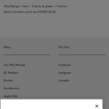
MQ Marqet
Herr
T-shirts & pikéer
T-shirts
Bläck Cornelius print tee ESTATE BLUE
Meny
Följ Oss
Om MQ Marqet
Facebook
Bli Medlem
Instagram
Butiker
LinkedIn
Kundservice
Ångra Köp
Kontakt