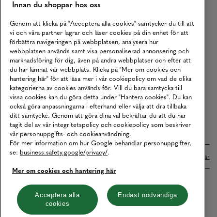
Innan du shoppar hos oss
Returer
Köpvillkor
Genom att klicka på "Acceptera alla cookies" samtycker du till att
vi och våra partner lagrar och läser cookies på din enhet för att
Karriär
förbättra navigeringen på webbplatsen, analysera hur
webbplatsen används samt visa personaliserad annonsering och
Vårt Ansvar
marknadsföring för dig, även på andra webbplatser och efter att
Våra Tjänster
du har lämnat vår webbplats. Klicka på "Mer om cookies och
hantering här" för att läsa mer i vår cookiepolicy om vad de olika
Press
kategorierna av cookies används för. Vill du bara samtycka till
vissa cookies kan du göra detta under "Hantera cookies". Du kan
Studentrabatt
också göra anpassningarna i efterhand eller välja att dra tillbaka
B2B
ditt samtycke. Genom att göra dina val bekräftar du att du har
tagit del av vår integritetspolicy och cookiepolicy som beskriver
Tillgänglighetsredogörelse
vår personuppgifts- och cookieanvändning.
För mer information om hur Google behandlar personuppgifter,
se:
business.safety.google/privacy/
.
Betalningar online sköts i samarbete med Klarna. Läs mer
här
Mer om cookies och hantering här
Cookies
Dataskydd
Integritetspolicy
Acceptera alla
Endast nödvändiga
cookies
Hantera cookies