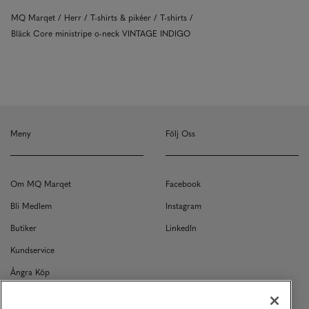
MQ Marqet
Herr
T-shirts & pikéer
T-shirts
Bläck Core ministripe o-neck VINTAGE INDIGO
Meny
Följ Oss
Om MQ Marqet
Facebook
Bli Medlem
Instagram
Butiker
LinkedIn
Kundservice
Ångra Köp
Kontakt