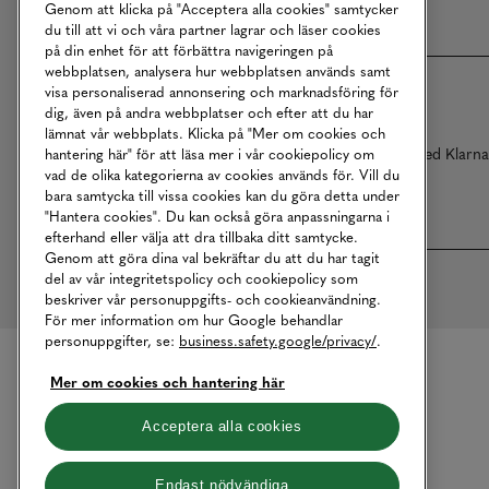
Genom att klicka på "Acceptera alla cookies" samtycker
du till att vi och våra partner lagrar och läser cookies
på din enhet för att förbättra navigeringen på
webbplatsen, analysera hur webbplatsen används samt
visa personaliserad annonsering och marknadsföring för
dig, även på andra webbplatser och efter att du har
lämnat vår webbplats. Klicka på "Mer om cookies och
Betalningar online sköts i samarbete med Klarn
hantering här" för att läsa mer i vår cookiepolicy om
vad de olika kategorierna av cookies används för. Vill du
bara samtycka till vissa cookies kan du göra detta under
"Hantera cookies". Du kan också göra anpassningarna i
efterhand eller välja att dra tillbaka ditt samtycke.
Genom att göra dina val bekräftar du att du har tagit
del av vår integritetspolicy och cookiepolicy som
beskriver vår personuppgifts- och cookieanvändning.
För mer information om hur Google behandlar
personuppgifter, se:
business.safety.google/privacy/
.
Mer om cookies och hantering här
Acceptera alla cookies
Endast nödvändiga