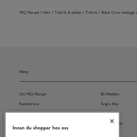
MQ Marqet
Herr
T-shirts & pikéer
T-shirts
Bläck Core melange
Meny
Om MQ Marqet
Bli Medlem
Kundservice
Ångra Köp
Returer
Köpvillkor
Vårt Ansvar
Våra Tjänster
Innan du shoppar hos oss
Studentrabatt
B2B