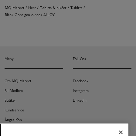
MQ Marqet
Herr
T-shirts & pikéer
T-shirts
Bläck Core geo o-neck ALLOY
Meny
Följ Oss
Om MQ Marqet
Facebook
Bli Medlem
Instagram
Butiker
LinkedIn
Kundservice
Ångra Köp
Kontakt