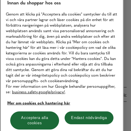
Innan du shoppar hos oss
Returer
Köpvillkor
Genom att klicka på "Acceptera alla cookies" samtycker du till att
vi och våra partner lagrar och läser cookies på din enhet för att
Karriär
förbättra navigeringen på webbplatsen, analysera hur
webbplatsen används samt visa personaliserad annonsering och
Vårt Ansvar
marknadsföring för dig, även på andra webbplatser och efter att
Våra Tjänster
du har lämnat vår webbplats. Klicka på "Mer om cookies och
hantering här" för att läsa mer i vår cookiepolicy om vad de olika
Press
kategorierna av cookies används för. Vill du bara samtycka till
vissa cookies kan du göra detta under "Hantera cookies". Du kan
Studentrabatt
också göra anpassningarna i efterhand eller välja att dra tillbaka
B2B
ditt samtycke. Genom att göra dina val bekräftar du att du har
tagit del av vår integritetspolicy och cookiepolicy som beskriver
Tillgänglighetsredogörelse
vår personuppgifts- och cookieanvändning.
För mer information om hur Google behandlar personuppgifter,
se:
business.safety.google/privacy/
.
Betalningar online sköts i samarbete med Klarna. Läs mer
här
Mer om cookies och hantering här
Cookies
Dataskydd
Integritetspolicy
Acceptera alla
Endast nödvändiga
cookies
Hantera cookies