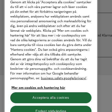
Genom att klicka på "Acceptera alla cookies" samtycker
du till att vi och våra partner lagrar och läser cookies
på din enhet för att förbättra navigeringen på
webbplatsen, analysera hur webbplatsen används samt
visa personaliserad annonsering och marknadsföring för
dig, även på andra webbplatser och efter att du har
lämnat vår webbplats. Klicka på "Mer om cookies och
Betalningar online sköts i samarbete med Klarn
hantering här" för att läsa mer i vår cookiepolicy om
vad de olika kategorierna av cookies används för. Vill du
bara samtycka till vissa cookies kan du göra detta under
"Hantera cookies". Du kan också göra anpassningarna i
efterhand eller välja att dra tillbaka ditt samtycke.
Genom att göra dina val bekräftar du att du har tagit
del av vår integritetspolicy och cookiepolicy som
beskriver vår personuppgifts- och cookieanvändning.
För mer information om hur Google behandlar
personuppgifter, se:
business.safety.google/privacy/
.
Mer om cookies och hantering här
Acceptera alla cookies
Endast nödvändiga