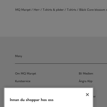
MQ Marqet
Herr
T-shirts & pikéer
T-shirts
Bläck Core blossom
Meny
Om MQ Marqet
Bli Medlem
Kundservice
Ångra Köp
Returer
Köpvillkor
Vårt Ansvar
Våra Tjänster
Innan du shoppar hos oss
Studentrabatt
B2B