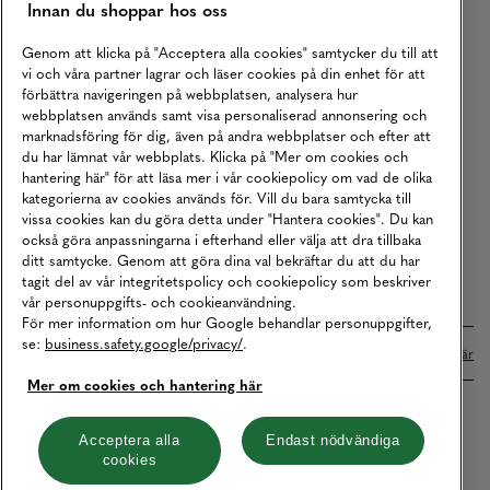
Innan du shoppar hos oss
Returer
Köpvillkor
Genom att klicka på "Acceptera alla cookies" samtycker du till att
vi och våra partner lagrar och läser cookies på din enhet för att
Karriär
förbättra navigeringen på webbplatsen, analysera hur
webbplatsen används samt visa personaliserad annonsering och
Vårt Ansvar
marknadsföring för dig, även på andra webbplatser och efter att
Våra Tjänster
du har lämnat vår webbplats. Klicka på "Mer om cookies och
hantering här" för att läsa mer i vår cookiepolicy om vad de olika
Press
kategorierna av cookies används för. Vill du bara samtycka till
vissa cookies kan du göra detta under "Hantera cookies". Du kan
Studentrabatt
också göra anpassningarna i efterhand eller välja att dra tillbaka
B2B
ditt samtycke. Genom att göra dina val bekräftar du att du har
tagit del av vår integritetspolicy och cookiepolicy som beskriver
Tillgänglighetsredogörelse
vår personuppgifts- och cookieanvändning.
För mer information om hur Google behandlar personuppgifter,
se:
business.safety.google/privacy/
.
Betalningar online sköts i samarbete med Klarna. Läs mer
här
Mer om cookies och hantering här
Cookies
Dataskydd
Integritetspolicy
Acceptera alla
Endast nödvändiga
cookies
Hantera cookies