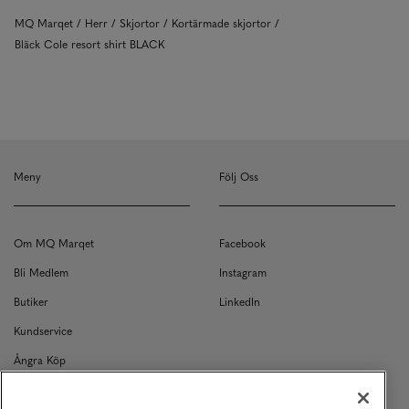
MQ Marqet
Herr
Skjortor
Kortärmade skjortor
Bläck Cole resort shirt BLACK
Meny
Följ Oss
Om MQ Marqet
Facebook
Bli Medlem
Instagram
Butiker
LinkedIn
Kundservice
Ångra Köp
Kontakt