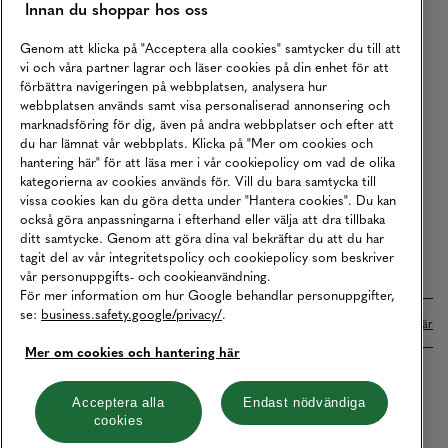
Innan du shoppar hos oss
Returer
Köpvillkor
Genom att klicka på "Acceptera alla cookies" samtycker du till att
vi och våra partner lagrar och läser cookies på din enhet för att
Karriär
förbättra navigeringen på webbplatsen, analysera hur
webbplatsen används samt visa personaliserad annonsering och
Vårt Ansvar
marknadsföring för dig, även på andra webbplatser och efter att
Våra Tjänster
du har lämnat vår webbplats. Klicka på "Mer om cookies och
hantering här" för att läsa mer i vår cookiepolicy om vad de olika
Press
kategorierna av cookies används för. Vill du bara samtycka till
vissa cookies kan du göra detta under "Hantera cookies". Du kan
Studentrabatt
också göra anpassningarna i efterhand eller välja att dra tillbaka
B2B
ditt samtycke. Genom att göra dina val bekräftar du att du har
tagit del av vår integritetspolicy och cookiepolicy som beskriver
Tillgänglighetsredogörelse
vår personuppgifts- och cookieanvändning.
För mer information om hur Google behandlar personuppgifter,
se:
business.safety.google/privacy/
.
Betalningar online sköts i samarbete med Klarna. Läs mer
här
Mer om cookies och hantering här
Cookies
Dataskydd
Integritetspolicy
Acceptera alla
Endast nödvändiga
cookies
Hantera cookies