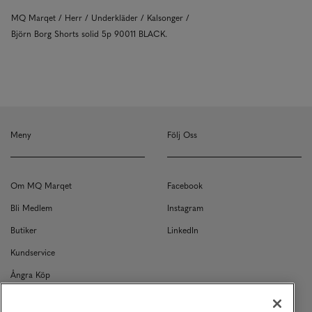
MQ Marqet
Herr
Underkläder
Kalsonger
Björn Borg Shorts solid 5p 90011 BLACK.
Meny
Följ Oss
Om MQ Marqet
Facebook
Bli Medlem
Instagram
Butiker
LinkedIn
Kundservice
Ångra Köp
Kontakt