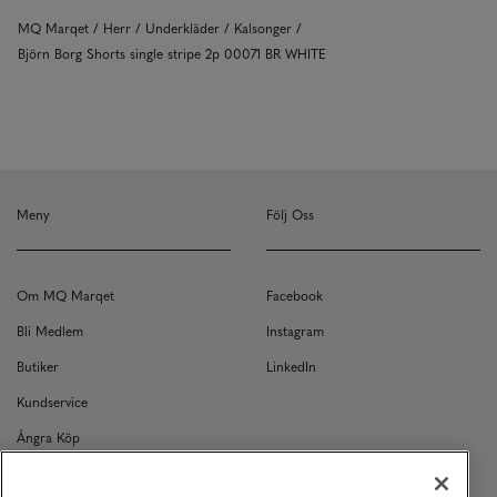
MQ Marqet
Herr
Underkläder
Kalsonger
Björn Borg Shorts single stripe 2p 00071 BR WHITE
Meny
Följ Oss
Om MQ Marqet
Facebook
Bli Medlem
Instagram
Butiker
LinkedIn
Kundservice
Ångra Köp
Kontakt