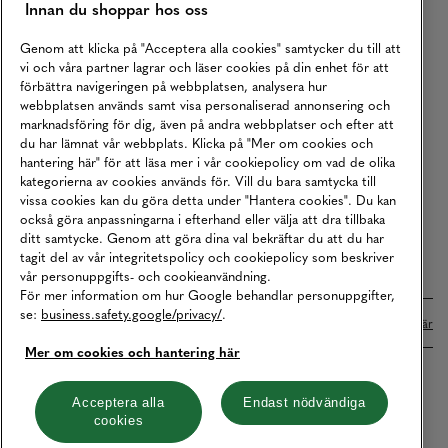
Innan du shoppar hos oss
Returer
Köpvillkor
Genom att klicka på "Acceptera alla cookies" samtycker du till att
vi och våra partner lagrar och läser cookies på din enhet för att
Karriär
förbättra navigeringen på webbplatsen, analysera hur
webbplatsen används samt visa personaliserad annonsering och
Vårt Ansvar
marknadsföring för dig, även på andra webbplatser och efter att
Våra Tjänster
du har lämnat vår webbplats. Klicka på "Mer om cookies och
hantering här" för att läsa mer i vår cookiepolicy om vad de olika
Press
kategorierna av cookies används för. Vill du bara samtycka till
vissa cookies kan du göra detta under "Hantera cookies". Du kan
Studentrabatt
också göra anpassningarna i efterhand eller välja att dra tillbaka
B2B
ditt samtycke. Genom att göra dina val bekräftar du att du har
tagit del av vår integritetspolicy och cookiepolicy som beskriver
Tillgänglighetsredogörelse
vår personuppgifts- och cookieanvändning.
För mer information om hur Google behandlar personuppgifter,
se:
business.safety.google/privacy/
.
Betalningar online sköts i samarbete med Klarna. Läs mer
här
Mer om cookies och hantering här
Cookies
Dataskydd
Integritetspolicy
Acceptera alla
Endast nödvändiga
cookies
Hantera cookies