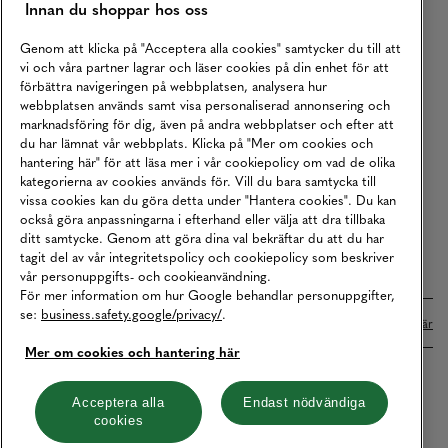
Innan du shoppar hos oss
Returer
Köpvillkor
Genom att klicka på "Acceptera alla cookies" samtycker du till att
vi och våra partner lagrar och läser cookies på din enhet för att
Karriär
förbättra navigeringen på webbplatsen, analysera hur
webbplatsen används samt visa personaliserad annonsering och
Vårt Ansvar
marknadsföring för dig, även på andra webbplatser och efter att
Våra Tjänster
du har lämnat vår webbplats. Klicka på "Mer om cookies och
hantering här" för att läsa mer i vår cookiepolicy om vad de olika
Press
kategorierna av cookies används för. Vill du bara samtycka till
vissa cookies kan du göra detta under "Hantera cookies". Du kan
Studentrabatt
också göra anpassningarna i efterhand eller välja att dra tillbaka
B2B
ditt samtycke. Genom att göra dina val bekräftar du att du har
tagit del av vår integritetspolicy och cookiepolicy som beskriver
Tillgänglighetsredogörelse
vår personuppgifts- och cookieanvändning.
För mer information om hur Google behandlar personuppgifter,
se:
business.safety.google/privacy/
.
Betalningar online sköts i samarbete med Klarna. Läs mer
här
Mer om cookies och hantering här
Cookies
Dataskydd
Integritetspolicy
Acceptera alla
Endast nödvändiga
cookies
Hantera cookies