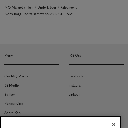
MQ Marqet
Herr
Underkläder
Kalsonger
Björn Borg Shorts sammy solids NIGHT SKY
Meny
Följ Oss
Om MQ Marqet
Facebook
Bli Medlem
Instagram
Butiker
LinkedIn
Kundservice
Ångra Köp
Kontakt