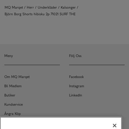
MQ Marqet
Herr
Underkläder
Kalsonger
Björn Borg Shorts hibisku 2p 71021 SURF THE
Meny
Följ Oss
Om MQ Marqet
Facebook
Bli Medlem
Instagram
Butiker
LinkedIn
Kundservice
Ångra Köp
Kontakt