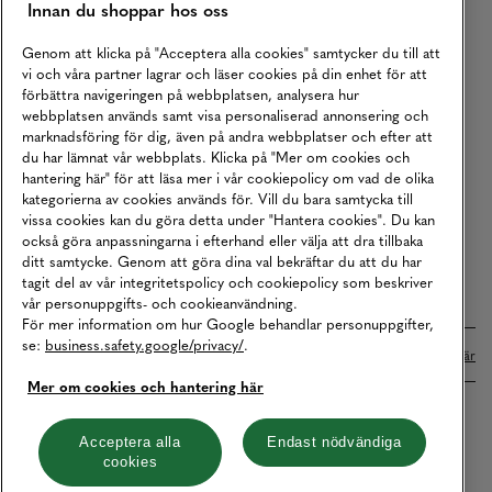
Innan du shoppar hos oss
Returer
Köpvillkor
Genom att klicka på "Acceptera alla cookies" samtycker du till att
vi och våra partner lagrar och läser cookies på din enhet för att
Karriär
förbättra navigeringen på webbplatsen, analysera hur
webbplatsen används samt visa personaliserad annonsering och
Vårt Ansvar
marknadsföring för dig, även på andra webbplatser och efter att
Våra Tjänster
du har lämnat vår webbplats. Klicka på "Mer om cookies och
hantering här" för att läsa mer i vår cookiepolicy om vad de olika
Press
kategorierna av cookies används för. Vill du bara samtycka till
vissa cookies kan du göra detta under "Hantera cookies". Du kan
Studentrabatt
också göra anpassningarna i efterhand eller välja att dra tillbaka
B2B
ditt samtycke. Genom att göra dina val bekräftar du att du har
tagit del av vår integritetspolicy och cookiepolicy som beskriver
Tillgänglighetsredogörelse
vår personuppgifts- och cookieanvändning.
För mer information om hur Google behandlar personuppgifter,
se:
business.safety.google/privacy/
.
Betalningar online sköts i samarbete med Klarna. Läs mer
här
Mer om cookies och hantering här
Cookies
Dataskydd
Integritetspolicy
Acceptera alla
Endast nödvändiga
cookies
Hantera cookies