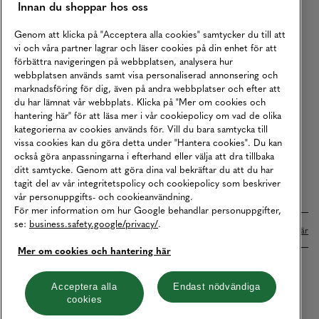
Innan du shoppar hos oss
Returer
Köpvillkor
Genom att klicka på "Acceptera alla cookies" samtycker du till att
vi och våra partner lagrar och läser cookies på din enhet för att
Karriär
förbättra navigeringen på webbplatsen, analysera hur
webbplatsen används samt visa personaliserad annonsering och
Vårt Ansvar
marknadsföring för dig, även på andra webbplatser och efter att
Våra Tjänster
du har lämnat vår webbplats. Klicka på "Mer om cookies och
hantering här" för att läsa mer i vår cookiepolicy om vad de olika
Press
kategorierna av cookies används för. Vill du bara samtycka till
vissa cookies kan du göra detta under "Hantera cookies". Du kan
Studentrabatt
också göra anpassningarna i efterhand eller välja att dra tillbaka
B2B
ditt samtycke. Genom att göra dina val bekräftar du att du har
tagit del av vår integritetspolicy och cookiepolicy som beskriver
Tillgänglighetsredogörelse
vår personuppgifts- och cookieanvändning.
För mer information om hur Google behandlar personuppgifter,
se:
business.safety.google/privacy/
.
Betalningar online sköts i samarbete med Klarna. Läs mer
här
Mer om cookies och hantering här
Cookies
Dataskydd
Integritetspolicy
Acceptera alla
Endast nödvändiga
cookies
Hantera cookies