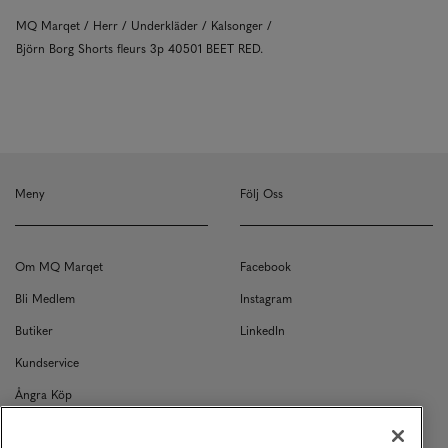
MQ Marqet
Herr
Underkläder
Kalsonger
Björn Borg Shorts fleurs 3p 40501 BEET RED.
Meny
Följ Oss
Om MQ Marqet
Facebook
Bli Medlem
Instagram
Butiker
LinkedIn
Kundservice
Ångra Köp
Kontakt