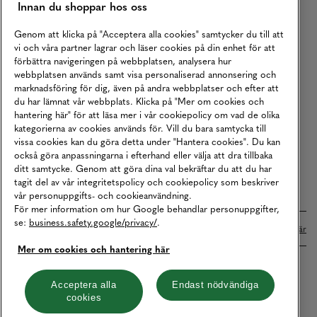
Innan du shoppar hos oss
Returer
Köpvillkor
Genom att klicka på "Acceptera alla cookies" samtycker du till att
vi och våra partner lagrar och läser cookies på din enhet för att
Karriär
förbättra navigeringen på webbplatsen, analysera hur
webbplatsen används samt visa personaliserad annonsering och
Vårt Ansvar
marknadsföring för dig, även på andra webbplatser och efter att
Våra Tjänster
du har lämnat vår webbplats. Klicka på "Mer om cookies och
hantering här" för att läsa mer i vår cookiepolicy om vad de olika
Press
kategorierna av cookies används för. Vill du bara samtycka till
vissa cookies kan du göra detta under "Hantera cookies". Du kan
Studentrabatt
också göra anpassningarna i efterhand eller välja att dra tillbaka
B2B
ditt samtycke. Genom att göra dina val bekräftar du att du har
tagit del av vår integritetspolicy och cookiepolicy som beskriver
Tillgänglighetsredogörelse
vår personuppgifts- och cookieanvändning.
För mer information om hur Google behandlar personuppgifter,
se:
business.safety.google/privacy/
.
Betalningar online sköts i samarbete med Klarna. Läs mer
här
Mer om cookies och hantering här
Cookies
Dataskydd
Integritetspolicy
Acceptera alla
Endast nödvändiga
cookies
Hantera cookies