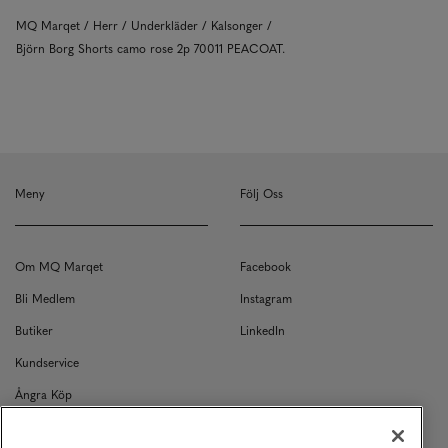
MQ Marqet
Herr
Underkläder
Kalsonger
Björn Borg Shorts camo rose 2p 70011 PEACOAT.
Meny
Följ Oss
Om MQ Marqet
Facebook
Bli Medlem
Instagram
Butiker
LinkedIn
Kundservice
Ångra Köp
Kontakt