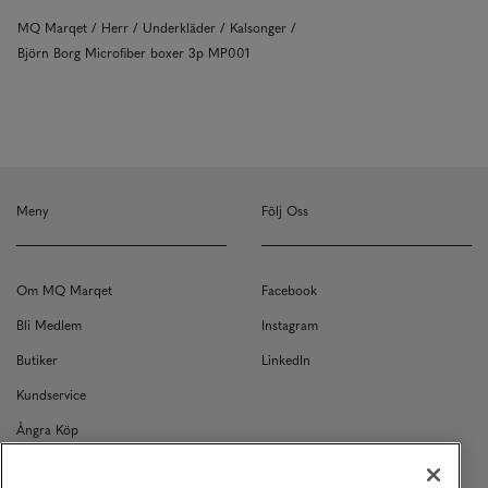
MQ Marqet
Herr
Underkläder
Kalsonger
Björn Borg Microfiber boxer 3p MP001
Meny
Följ Oss
Om MQ Marqet
Facebook
Bli Medlem
Instagram
Butiker
LinkedIn
Kundservice
Ångra Köp
Kontakt