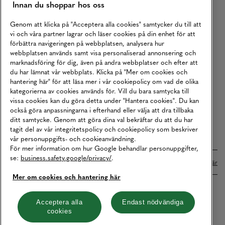
Innan du shoppar hos oss
Returer
Köpvillkor
Genom att klicka på "Acceptera alla cookies" samtycker du till att
vi och våra partner lagrar och läser cookies på din enhet för att
Karriär
förbättra navigeringen på webbplatsen, analysera hur
webbplatsen används samt visa personaliserad annonsering och
Vårt Ansvar
marknadsföring för dig, även på andra webbplatser och efter att
Våra Tjänster
du har lämnat vår webbplats. Klicka på "Mer om cookies och
hantering här" för att läsa mer i vår cookiepolicy om vad de olika
Press
kategorierna av cookies används för. Vill du bara samtycka till
vissa cookies kan du göra detta under "Hantera cookies". Du kan
Studentrabatt
också göra anpassningarna i efterhand eller välja att dra tillbaka
B2B
ditt samtycke. Genom att göra dina val bekräftar du att du har
tagit del av vår integritetspolicy och cookiepolicy som beskriver
Tillgänglighetsredogörelse
vår personuppgifts- och cookieanvändning.
För mer information om hur Google behandlar personuppgifter,
se:
business.safety.google/privacy/
.
Betalningar online sköts i samarbete med Klarna. Läs mer
här
Mer om cookies och hantering här
Cookies
Dataskydd
Integritetspolicy
Acceptera alla
Endast nödvändiga
cookies
Hantera cookies