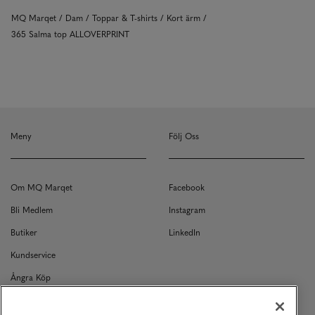
MQ Marqet
Dam
Toppar & T-shirts
Kort ärm
365 Salma top ALLOVERPRINT
Meny
Följ Oss
Om MQ Marqet
Facebook
Bli Medlem
Instagram
Butiker
LinkedIn
Kundservice
Ångra Köp
Kontakt