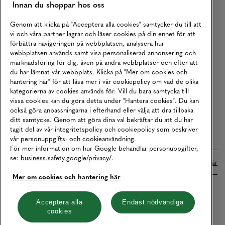
Innan du shoppar hos oss
Returer
Köpvillkor
Genom att klicka på "Acceptera alla cookies" samtycker du till att
vi och våra partner lagrar och läser cookies på din enhet för att
Karriär
förbättra navigeringen på webbplatsen, analysera hur
webbplatsen används samt visa personaliserad annonsering och
Vårt Ansvar
marknadsföring för dig, även på andra webbplatser och efter att
Våra Tjänster
du har lämnat vår webbplats. Klicka på "Mer om cookies och
hantering här" för att läsa mer i vår cookiepolicy om vad de olika
Press
kategorierna av cookies används för. Vill du bara samtycka till
vissa cookies kan du göra detta under "Hantera cookies". Du kan
Studentrabatt
också göra anpassningarna i efterhand eller välja att dra tillbaka
B2B
ditt samtycke. Genom att göra dina val bekräftar du att du har
tagit del av vår integritetspolicy och cookiepolicy som beskriver
Tillgänglighetsredogörelse
vår personuppgifts- och cookieanvändning.
För mer information om hur Google behandlar personuppgifter,
se:
business.safety.google/privacy/
.
Betalningar online sköts i samarbete med Klarna. Läs mer
här
Mer om cookies och hantering här
Cookies
Dataskydd
Integritetspolicy
Acceptera alla
Endast nödvändiga
cookies
Hantera cookies